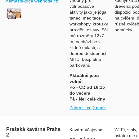
vhodný pro
kuchyňka a t
namaste-joga.webnode.cz
volnočasové
dřevěná pod
aktivity jako je jóga,
dispozici po
tanec, meditace,
na cvičení, 
workshopy, kroužky
různé cvičeb
pro děti, oslavy. Sál
pomůcky
má rozměry 12x7
m, nachází se v
klidné oblasti, s
dobrou dostupností
MHD, bezplatné
parkování.
Aktuálně jsou
volné:
Po - Čt: od 16:15
do večera,
Pá - Ne: celé dny
Zobrazit celý popis
Pražská kavárna Praha
Kavárna/čajovna
Wi-Fi, stoly, 
2
ostatní dle 