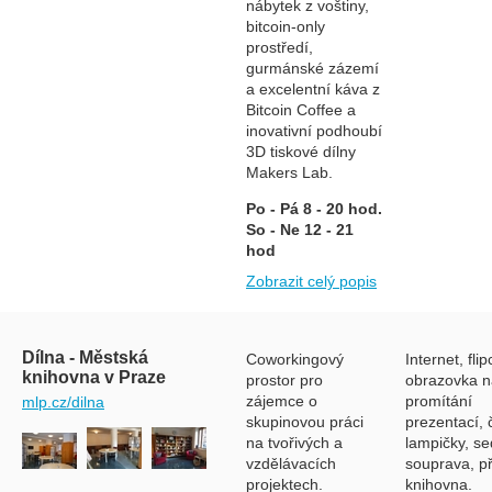
nábytek z voštiny,
bitcoin-only
prostředí,
gurmánské zázemí
a excelentní káva z
Bitcoin Coffee a
inovativní podhoubí
3D tiskové dílny
Makers Lab.
Po - Pá 8 - 20 hod.
So - Ne 12 - 21
hod
Zobrazit celý popis
Dílna - Městská
Coworkingový
Internet, flip
knihovna v Praze
prostor pro
obrazovka n
zájemce o
promítání
mlp.cz/dilna
skupinovou práci
prezentací, 
na tvořivých a
lampičky, se
vzdělávacích
souprava, př
projektech.
knihovna.