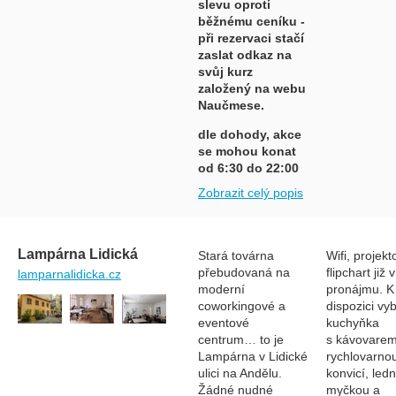
slevu oproti
běžnému ceníku -
při rezervaci stačí
zaslat odkaz na
svůj kurz
založený na webu
Naučmese.
dle dohody, akce
se mohou konat
od 6:30 do 22:00
Zobrazit celý popis
Lampárna Lidická
Stará továrna
Wifi, projekt
přebudovaná na
flipchart již
lamparnalidicka.cz
moderní
pronájmu. K
coworkingové a
dispozici v
eventové
kuchyňka
centrum… to je
s kávovarem
Lampárna v Lidické
rychlovarno
ulici na Andělu.
konvicí, led
Žádné nudné
myčkou a