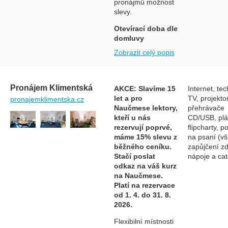
pronájmů možnost
slevy.
Otevírací doba dle
domluvy
Zobrazit celý popis
Pronájem Klimentská
AKCE: Slavíme 15
Internet, tec
let a pro
TV, projektor
pronajemklimentska.cz
Naučmese lektory,
přehrávače
kteří u nás
CD/USB, plá
rezervují poprvé,
flipcharty, p
máme 15% slevu z
na psaní (vš
běžného ceníku.
zapůjčení z
Stačí poslat
nápoje a cat
odkaz na váš kurz
na Naučmese.
Platí na rezervace
od 1. 4. do 31. 8.
2026.
Flexibilní místnosti