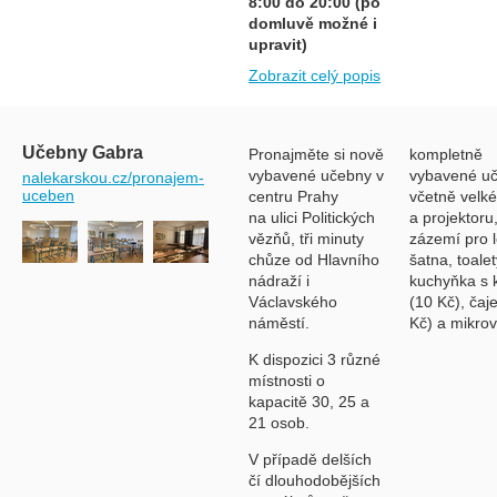
8:00 do 20:00 (po
domluvě možné i
upravit)
Zobrazit celý popis
Učebny Gabra
Pronajměte si nově
kompletně
vybavené učebny v
vybavené u
nalekarskou.cz/pronajem-
uceben
centru Prahy
včetně velké
na ulici Politických
a projektoru,
vězňů, tři minuty
zázemí pro l
chůze od Hlavního
šatna, toalet
nádraží i
kuchyňka s 
Václavského
(10 Kč), čaj
náměstí.
Kč) a mikrov
K dispozici 3 různé
místnosti o
kapacitě 30, 25 a
21 osob.
V případě delších
čí dlouhodobějších