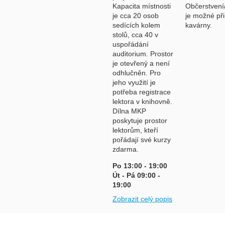
Kapacita místnosti
Občerstvení
je cca 20 osob
je možné při
sedících kolem
kavárny.
stolů, cca 40 v
uspořádání
auditorium. Prostor
je otevřený a není
odhlučněn. Pro
jeho využití je
potřeba registrace
lektora v knihovně.
Dílna MKP
poskytuje prostor
lektorům, kteří
pořádají své kurzy
zdarma.
Po 13:00 - 19:00
Út - Pá 09:00 -
19:00
Zobrazit celý popis