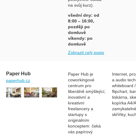
na svůj kurz).
všední dny: od
8:00 – 16:00,
později po
domluvě
víkendy: po
domluvě
Zobrazit celý popis
Paper Hub
Paper Hub je
Internet, pro
coworkingové
a audio tech
paperhub.cz
centrum pro
whiteboard /
liberálně smýšlející,
flipchart, b
inovativní a
tiskárna, sk
kreativní
kopírka A4/A
freelancery a
zamykateln
startupy s
skříňky, kuc
originálním
konceptem: čeká
vás papírový