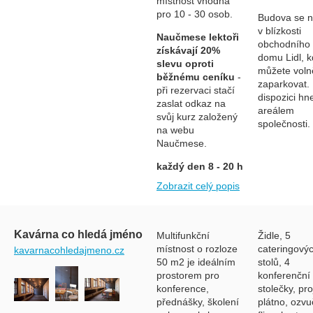
místnost vhodná
pro 10 - 30 osob.
Budova se n
v blízkosti
Naučmese lektoři
obchodního
získávají 20%
domu Lidl, 
slevu oproti
můžete voln
běžnému ceníku
-
zaparkovat.
při rezervaci stačí
dispozici hn
zaslat odkaz na
areálem
svůj kurz založený
společnosti.
na webu
Naučmese.
každý den 8 - 20 h
Zobrazit celý popis
Kavárna co hledá jméno
Multifunkční
Židle, 5
místnost o rozloze
cateringový
kavarnacohledajmeno.cz
50 m2 je ideálním
stolů, 4
prostorem pro
konferenční
konference,
stolečky, pro
přednášky, školení
plátno, ozvu