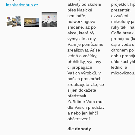
aktivity od školení
projektor, fli
inspirationhub.cz
přes klasické
prezentér,
semináře,
ozvučení,
networkingové
mikrofony ja
snídaně, až po
ruky tak i na
akce, které Vy
Coffe break
vymyslíte a my
pronájmu (k
Vám je pomůžeme
čaj a voda s
zrealizovat. Ať se
citronem po
jedná o večírky,
dobu pronáj
přehlídky, výstavy
dále kuchyň
či propagace
lednicí a
Vašich výrobků, v
mikrovlknou
našich prostorách
zrealizujete vše, co
si jen dokážete
představit.
Zařídíme Vám raut
dle Vašich představ
a nebo jen lehčí
občerstvení
dle dohody