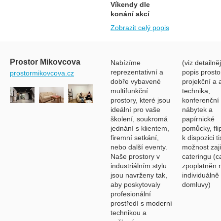
Víkendy dle
konání akcí
Zobrazit celý popis
Prostor Mikovcova
Nabízíme
(viz detailněj
reprezentativní a
popis prostor
prostormikovcova.cz
dobře vybavené
projekční a 
multifunkční
technika,
prostory, které jsou
konferenční
ideální pro vaše
nábytek a
školení, soukromá
papírnické
jednání s klientem,
pomůcky, fli
firemní setkání,
k dispozici t
nebo další eventy.
možnost zaji
Naše prostory v
cateringu (c
industriálním stylu
zpoplatněn 
jsou navrženy tak,
individuálně
aby poskytovaly
domluvy)
profesionální
prostředí s moderní
technikou a