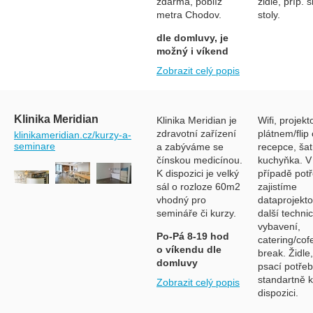
zdarma, poblíž
židle, příp. 
metra Chodov.
stoly.
dle domluvy, je
možný i víkend
Zobrazit celý popis
Klinika Meridian
Klinika Meridian je
Wifi, projekt
zdravotní zařízení
plátnem/flip 
klinikameridian.cz/kurzy-a-
seminare
a zabýváme se
recepce, šat
čínskou medicínou.
kuchyňka. V
K dispozici je velký
případě pot
sál o rozloze 60m2
zajistíme
vhodný pro
dataprojekto
semináře či kurzy.
další techni
vybavení,
Po-Pá 8-19 hod
catering/cof
o víkendu dle
break. Židle,
domluvy
psací potřeb
standartně k
Zobrazit celý popis
dispozici.