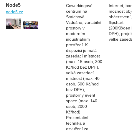
Node5
Coworkingové
Internet, bar
centrum na
možnost obj
node5.cz
Smíchově.
občerstvení,
Vzdušné, variabilní
flipchart
prostory v
(200Kč/den 
moderním
DPH), projek
industriálním
velké zased
prostředí. K
dispozici je malá
zasedací místnost
(max. 15 osob, 300
Kč/hod bez DPH),
velká zasedací
místnost (max. 40
osob, 500 Kč/hod
bez DPH),
prostorný event
space (max. 140
osob, 2000
Kč/hod).
Prezentační
technika a
ozvučení za