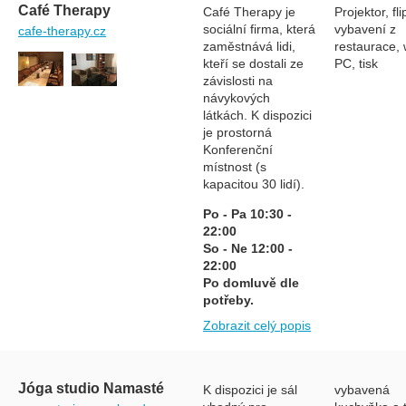
Café Therapy
Café Therapy je
Projektor, fli
sociální firma, která
vybavení z
cafe-therapy.cz
zaměstnává lidi,
restaurace, w
kteří se dostali ze
PC, tisk
závislosti na
návykových
látkách. K dispozici
je prostorná
Konferenční
místnost (s
kapacitou 30 lidí).
Po - Pa 10:30 -
22:00
So - Ne 12:00 -
22:00
Po domluvě dle
potřeby.
Zobrazit celý popis
Jóga studio Namasté
K dispozici je sál
vybavená