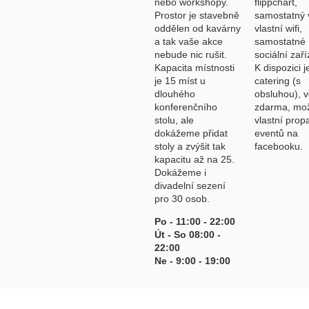
nebo workshopy.
flippchart,
Prostor je stavebně
samostatný 
oddělen od kavárny
vlastní wifi,
a tak vaše akce
samostatné
nebude nic rušit.
sociální zaří
Kapacita místnosti
K dispozici j
je 15 míst u
catering (s
dlouhého
obsluhou), 
konferenčního
zdarma, mo
stolu, ale
vlastní pro
dokážeme přidat
eventů na
stoly a zvýšit tak
facebooku.
kapacitu až na 25.
Dokážeme i
divadelní sezení
pro 30 osob.
Po - 11:00 - 22:00
Út - So 08:00 -
22:00
Ne - 9:00 - 19:00