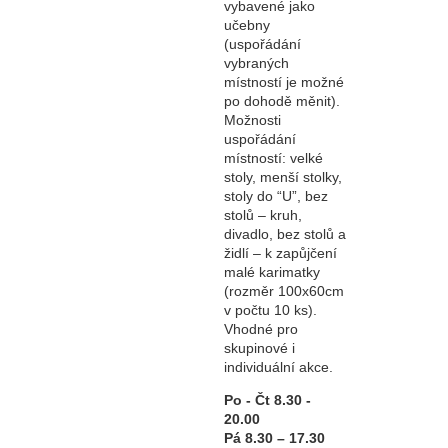
vybavené jako
učebny
(uspořádání
vybraných
místností je možné
po dohodě měnit).
Možnosti
uspořádání
místností: velké
stoly, menší stolky,
stoly do “U”, bez
stolů – kruh,
divadlo, bez stolů a
židlí – k zapůjčení
malé karimatky
(rozměr 100x60cm
v počtu 10 ks).
Vhodné pro
skupinové i
individuální akce.
Po - Čt 8.30 -
20.00
Pá 8.30 – 17.30