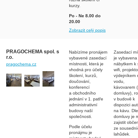
kurzy.
Po - Ne 8.00 do
20.00
Zobrazit celý popis
PRAGOCHEMA spol. s
Nabízíme pronájem
Zasedací mí
r.o.
vybavené zasedací
je vybavena
místnosti, která je
nábytkem k 
pragochema.cz
vhodná pro účely
wifi, projekt
školení, kurzů,
výdejníkem 
doučování,
vodu,
konferencí
kávovarem (
a obchodního
domluvy), ro
jednání v 1. patře
v budově k
administrativní
dispozici au
budovy naší
na kávu. Dle
společnosti.
domluvy je
zajistit obče
Podle účelu
ze sousední
pronájmu je
lahůdek.