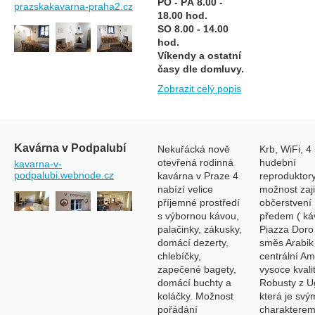
PO - PÁ 8.00 -
prazskakavarna-praha2.cz
18.00 hod.
SO 8.00 - 14.00
hod.
Víkendy a ostatní
časy dle domluvy.
Zobrazit celý popis
Kavárna v Podpalubí
Nekuřácká nově
Krb, WiFi, 4
otevřená rodinná
hudební
kavarna-v-
podpalubi.webnode.cz
kavárna v Praze 4
reproduktory
nabízí velice
možnost zaji
příjemné prostředí
občerstvení
s výbornou kávou,
předem ( ká
palačinky, zákusky,
Piazza Doro 
domácí dezerty,
směs Arabik
chlebíčky,
centrální Am
zapečené bagety,
vysoce kvali
domácí buchty a
Robusty z U
koláčky. Možnost
která je svý
pořádání
charaktere