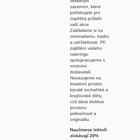
veškerým
zázemím, které
potřebujete pro
úspěšný průběh
vaší akce.
Zakládáme si na
minimalismu, tradici
a udržitelnosti. Při
zajištění vašeho
cateringu
spolupracujeme s
místními
dodavateli.
Navazujeme na
kreativní prostor
bývalé sochařské a
krejčovské dílny,
což dává dodává
prostoru
jedinečnost a
originalitu.
Naučmese lektoři
získávají 20%