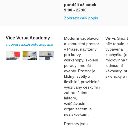
pondělí až pátek
9:00 - 22:00
Zobrazit celý popis
Vice Versa Academy
Moderní vzdělávací
Wi-Fi, Smart
a komunitní prostor
bílé tabule, 
viceversa.cz/rentourspace
v Praze, navržený
vybavená
pro kurzy,
kuchyňka (m
workshopy, školení,
mikrovlnná t
porady i menší
lednice, 3
eventy. Prostor je
kávovary, hr
klidný, světlý a
skleničky a 
flexibilní, pravidelně
využívaný českými i
zahraničními
lektory,
vzdělávacími
organizacemi a
neziskovkami.
Prostory jsou