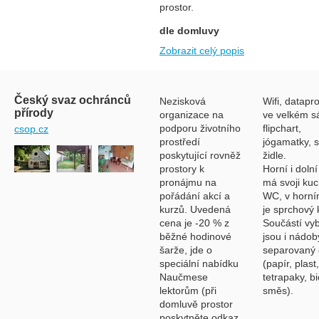
prostor.
dle domluvy
Zobrazit celý popis
Český svaz ochránců
Nezisková
Wifi, datapro
přírody
organizace na
ve velkém sá
podporu životního
flipchart,
csop.cz
prostředí
jógamatky, s
poskytující rovněž
židle.
prostory k
Horní i dolní
pronájmu na
má svoji kuc
pořádání akcí a
WC, v horní
kurzů. Uvedená
je sprchový 
cena je -20 % z
Součástí vy
běžné hodinové
jsou i nádob
šarže, jde o
separovaný
speciální nabídku
(papír, plast,
Naučmese
tetrapaky, bi
lektorům (při
směs).
domluvě prostor
poskytněte odkaz