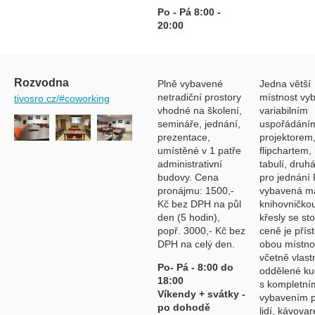
Po - Pá 8:00 -
20:00
Rozvodna
Plně vybavené
Jedna větší
netradiční prostory
místnost vy
tivosro.cz/#coworking
vhodné na školení,
variabilním
semináře, jednání,
uspořádáním
prezentace,
projektorem
umístěné v 1 patře
flipchartem, 
administrativní
tabulí, druh
budovy. Cena
pro jednání
pronájmu: 1500,-
vybavená m
Kč bez DPH na půl
knihovničko
den (5 hodin),
křesly se st
popř. 3000,- Kč bez
ceně je přís
DPH na celý den.
obou místno
včetně vlast
Po- Pá - 8:00 do
oddělené ku
18:00
s kompletní
Víkendy + svátky -
vybavením p
po dohodě
lidí, kávova