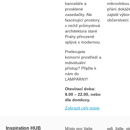
kanceláře a
mikrovlnkou
prosklené
přání doká
zasedačky. Ale
zajistit výbo
fascinující prostory,
občerstvení.
v nichž průmyslová
architektura staré
Prahy přirozeně
splývá s modernou.
Preferujete
komorní prostředí a
individuální
přístup? Přijďte k
nám do
LAMPÁRNY!
Otevírací doba:
8.00 – 22.00, nebo
dle domluvy.
Zobrazit celý popis
Inspiration HUB
Místo pro Vaše
wifi, židle, st