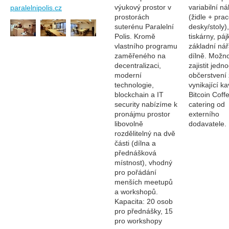
výukový prostor v
variabilní n
paralelnipolis.cz
prostorách
(židle + pra
suterénu Paralelní
desky/stoly)
Polis. Kromě
tiskárny, páj
vlastního programu
základní nář
zaměřeného na
dílně. Možn
decentralizaci,
zajistit jed
moderní
občerstvení 
technologie,
vynikající k
blockchain a IT
Bitcoin Coffe
security nabízíme k
catering od
pronájmu prostor
externího
libovolně
dodavatele.
rozdělitelný na dvě
části (dílna a
přednášková
místnost), vhodný
pro pořádání
menších meetupů
a workshopů.
Kapacita: 20 osob
pro přednášky, 15
pro workshopy