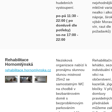
hudebních
nejvhodnější
vystoupení.
mléčné varia
nealko i alko
po-pá 11:30 -
nápoje, širo
22:00 ( po
výběr Mora
domluvě dle
vín, raut dle
potřeby)
požadavků)
so-ne 17:00 -
22:00
Rehabilitace
Nezisková
Rehabilitačn
Hornomlýnská
organizace nabízí k
lehátko, sez
pronájmu slunnou
individuální 
rehabilitace.hornomlynska.cz
slunou mistnost
věci na
25m2 se
občerstvení,
samostatným WC
kazeťák, jó
na chodbě v
bločky. V př
bezbariérovém
domluvy
domě s
pravidelnýc
bezproblémovým
přednášek
parkováním
můžeme zak