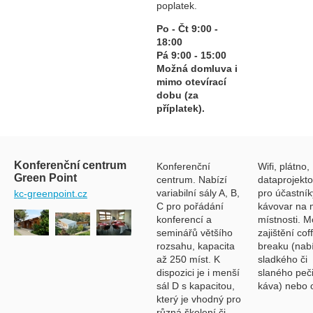
poplatek.
Po - Čt 9:00 -
18:00
Pá 9:00 - 15:00
Možná domluva i
mimo otevírací
dobu (za
příplatek).
Konferenční centrum
Konferenční
Wifi, plátno,
Green Point
centrum. Nabízí
dataprojekto
variabilní sály A, B,
pro účastník
kc-greenpoint.cz
C pro pořádání
kávovar na 
konferencí a
místnosti. 
seminářů většího
zajištění cof
rozsahu, kapacita
breaku (nab
až 250 míst. K
sladkého či
dispozici je i menší
slaného peč
sál D s kapacitou,
káva) nebo 
který je vhodný pro
různá školení či