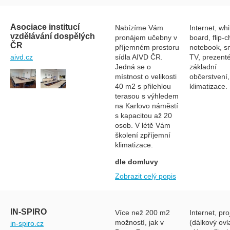
Asociace institucí
Nabízíme Vám
Internet, whi
vzdělávání dospělých
pronájem učebny v
board, flip-c
ČR
příjemném prostoru
notebook, s
sídla AIVD ČR.
TV, prezenté
aivd.cz
Jedná se o
základní
místnost o velikosti
občerstvení,
40 m2 s přilehlou
klimatizace.
terasou s výhledem
na Karlovo náměstí
s kapacitou až 20
osob. V létě Vám
školení zpříjemní
klimatizace.
dle domluvy
Zobrazit celý popis
IN-SPIRO
Více než 200 m2
Internet, pro
možností, jak v
(dálkový ovl
in-spiro.cz