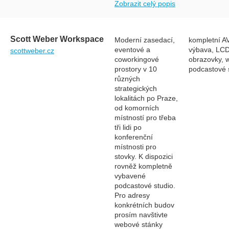
Zobrazit celý popis
Scott Weber Workspace
Moderní zasedací,
kompletní A
eventové a
výbava, LC
scottweber.cz
coworkingové
obrazovky, wi
prostory v 10
podcastové 
různých
strategických
lokalitách po Praze,
od komorních
místností pro třeba
tři lidi po
konferenční
místnosti pro
stovky. K dispozici
rovněž kompletně
vybavené
podcastové studio.
Pro adresy
konkrétních budov
prosím navštivte
webové stánky