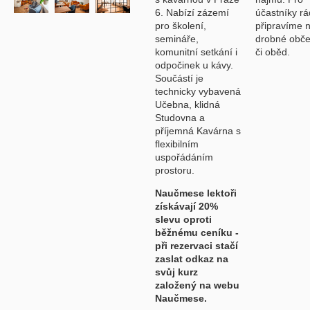
6. Nabízí zázemí
účastníky rá
pro školení,
připravíme 
semináře,
drobné obče
komunitní setkání i
či oběd.
odpočinek u kávy.
Součástí je
technicky vybavená
Učebna, klidná
Studovna a
příjemná Kavárna s
flexibilním
uspořádáním
prostoru.
Naučmese lektoři
získávají 20%
slevu oproti
běžnému ceníku -
při rezervaci stačí
zaslat odkaz na
svůj kurz
založený na webu
Naučmese.