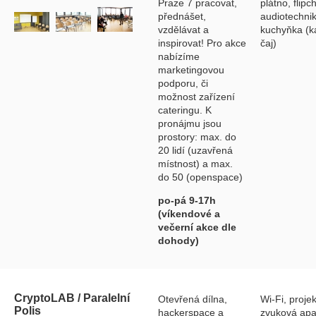
Praze 7 pracovat,
plátno, flipch
přednášet,
audiotechnik
vzdělávat a
kuchyňka (k
inspirovat! Pro akce
čaj)
nabízíme
marketingovou
podporu, či
možnost zařízení
cateringu. K
pronájmu jsou
prostory: max. do
20 lidí (uzavřená
místnost) a max.
do 50 (openspace)
po-pá 9-17h
(víkendové a
večerní akce dle
dohody)
CryptoLAB / Paralelní
Otevřená dílna,
Wi-Fi, projek
Polis
hackerspace a
zvuková apa