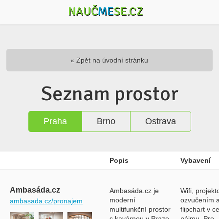
NAUČ
ME
SE.CZ
« Zpět na úvodní stránku
Seznam prostor
Praha
Brno
Ostrava
Popis
Vybavení
Ambasáda.cz
Ambasáda.cz je
Wifi, projekt
moderní
ozvučením 
ambasada.cz/pronajem
multifunkční prostor
flipchart v c
s kavárnou v Praze
nájmu. Pro