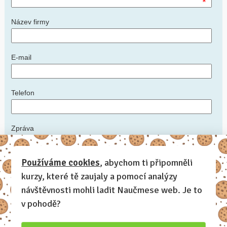
*
Název firmy
E-mail
Telefon
Zpráva
*
Používáme cookies
, abychom ti připomněli
kurzy, které tě zaujaly a pomocí analýzy
Napište nám podrobnosti: ideální datum konání kurzu, počet
zaměstnanců, zda máte prostory, kde kurz uspořádat, další informace,
návštěvnosti mohli ladit Naučmese web. Je to
které by měl lektor vědět
v pohodě?