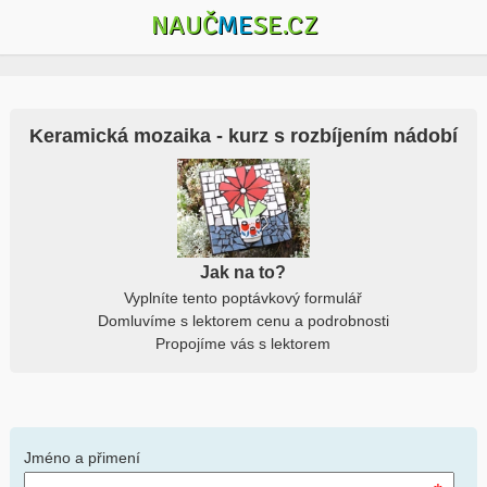
NAUČ
ME
SE.CZ
Keramická mozaika - kurz s rozbíjením nádobí
Jak na to?
Vyplníte tento poptávkový formulář
Domluvíme s lektorem cenu a podrobnosti
Propojíme vás s lektorem
Jméno a přimení