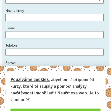
*
Název firmy
E-mail
Telefon
Zpráva
*
Používáme cookies
, abychom ti připomněli
kurzy, které tě zaujaly a pomocí analýzy
Napište nám podrobnosti: ideální datum konání kurzu, počet
zaměstnanců, zda máte prostory, kde kurz uspořádat, další informace,
návštěvnosti mohli ladit Naučmese web. Je to
které by měl lektor vědět
v pohodě?