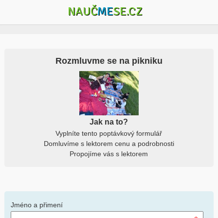
NAUČ
ME
SE.CZ
Rozmluvme se na pikniku
Jak na to?
Vyplníte tento poptávkový formulář
Domluvíme s lektorem cenu a podrobnosti
Propojíme vás s lektorem
Jméno a přimení