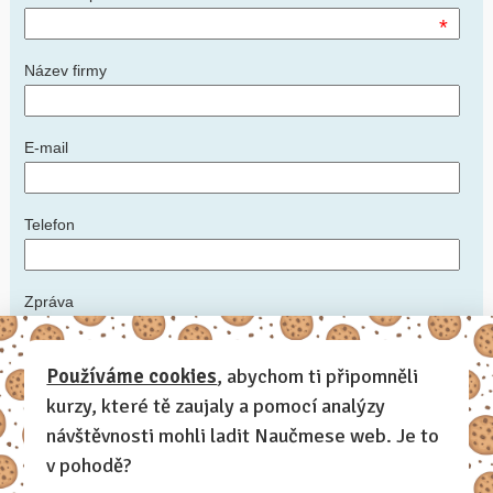
*
Název firmy
E-mail
Telefon
Zpráva
*
Používáme cookies
, abychom ti připomněli
kurzy, které tě zaujaly a pomocí analýzy
Napište nám podrobnosti: ideální datum konání kurzu, počet
zaměstnanců, zda máte prostory, kde kurz uspořádat, další informace,
návštěvnosti mohli ladit Naučmese web. Je to
které by měl lektor vědět
v pohodě?