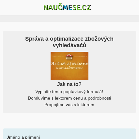
NAUČ
ME
SE.CZ
Správa a optimalizace zbožových
vyhledávačů
Jak na to?
Vyplníte tento poptávkový formulář
Domluvíme s lektorem cenu a podrobnosti
Propojíme vás s lektorem
Jméno a přimení