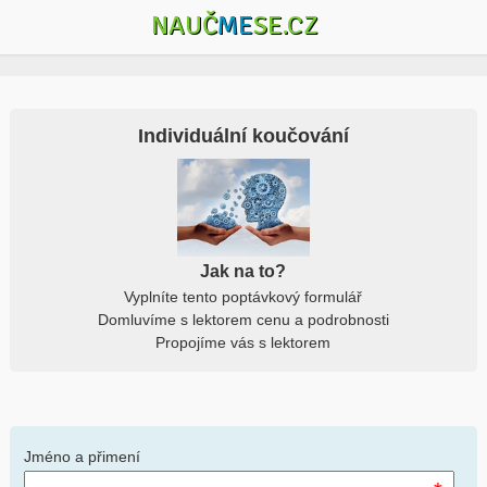
NAUČ
ME
SE.CZ
Individuální koučování
Jak na to?
Vyplníte tento poptávkový formulář
Domluvíme s lektorem cenu a podrobnosti
Propojíme vás s lektorem
Jméno a přimení