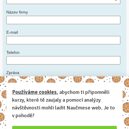
*
Název firmy
E-mail
Telefon
Zpráva
*
Používáme cookies
, abychom ti připomněli
kurzy, které tě zaujaly a pomocí analýzy
Napište nám podrobnosti: ideální datum konání kurzu, počet
zaměstnanců, zda máte prostory, kde kurz uspořádat, další informace,
návštěvnosti mohli ladit Naučmese web. Je to
které by měl lektor vědět
v pohodě?