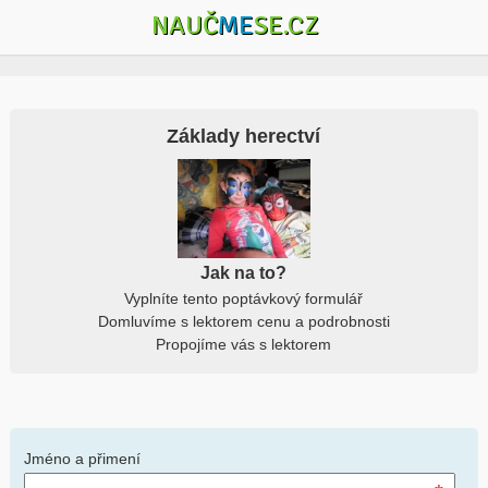
NAUČ
ME
SE.CZ
Základy herectví
Jak na to?
Vyplníte tento poptávkový formulář
Domluvíme s lektorem cenu a podrobnosti
Propojíme vás s lektorem
Jméno a přimení