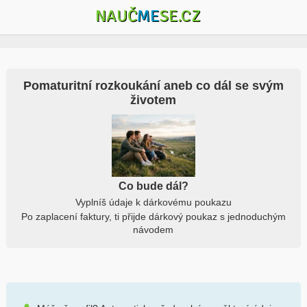
NAUČ
ME
SE.CZ
Pomaturitní rozkoukání aneb co dál se svým
životem
Co bude dál?
Vyplníš údaje k dárkovému poukazu
Po zaplacení faktury, ti přijde dárkový poukaz s jednoduchým
návodem