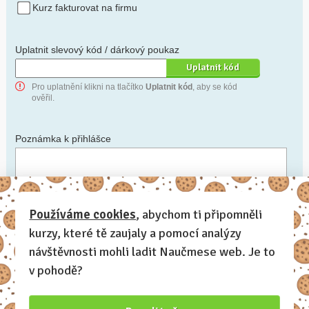
Kurz fakturovat na firmu
Uplatnit slevový kód / dárkový poukaz
Pro uplatnění klikni na tlačítko
Uplatnit kód
, aby se kód
ověřil.
Poznámka k přihlášce
Chceš-li se na cokoli zeptat, nebo ke své přihlášce poznamenat.
Používáme cookies
, abychom ti připomněli
kurzy, které tě zaujaly a pomocí analýzy
Anonymní profil
– odesláním přihlášky se automaticky
vytvoří tvůj profil na Naučmese. Zatrhni tuto volbu a profil
návštěvnosti mohli ladit Naučmese web. Je to
bude skrytý.
v pohodě?
Chci dostávat Naučmese newsletter