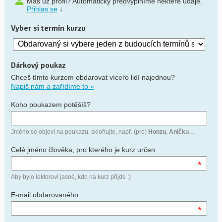
Máš už profil? Automaticky předvyplníme některé údaje.
Přihlas se
↓
Vyber si termín kurzu
Dárkový poukaz
Chceš tímto kurzem obdarovat vícero lidí najednou?
Napiš nám a zařídíme to »
Koho poukazem potěšíš?
Jméno se objeví na poukazu, skloňujte, např. (pro)
Honzu
,
Aničku
…
Celé jméno člověka, pro kterého je kurz určen
*
Aby bylo lektorovi jasné, kdo na kurz přijde :)
E-mail obdarovaného
*