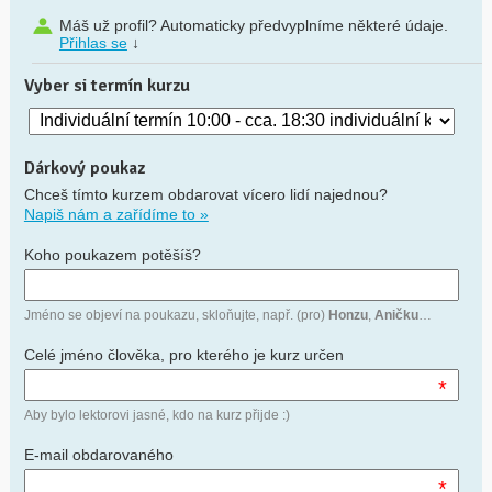
Máš už profil? Automaticky předvyplníme některé údaje.
Přihlas se
↓
Vyber si termín kurzu
Dárkový poukaz
Chceš tímto kurzem obdarovat vícero lidí najednou?
Napiš nám a zařídíme to »
Koho poukazem potěšíš?
Jméno se objeví na poukazu, skloňujte, např. (pro)
Honzu
,
Aničku
…
Celé jméno člověka, pro kterého je kurz určen
*
Aby bylo lektorovi jasné, kdo na kurz přijde :)
E-mail obdarovaného
*