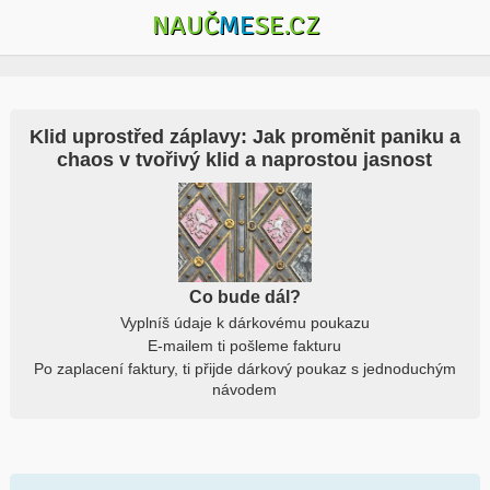
NAUČ
ME
SE.CZ
Klid uprostřed záplavy: Jak proměnit paniku a
chaos v tvořivý klid a naprostou jasnost
Co bude dál?
Vyplníš údaje k dárkovému poukazu
E-mailem ti pošleme fakturu
Po zaplacení faktury, ti přijde dárkový poukaz s jednoduchým
návodem