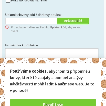
Kurz fakturovat na firmu
Uplatnit slevový kód / dárkový poukaz
Pro uplatnění klikni na tlačítko
Uplatnit kód
, aby se kód
ověřil.
Poznámka k přihlášce
Chceš-li se na cokoli zeptat, nebo ke své přihlášce poznamenat.
Používáme cookies
, abychom ti připomněli
kurzy, které tě zaujaly a pomocí analýzy
Anonymní profil
– odesláním přihlášky se automaticky
vytvoří tvůj profil na Naučmese. Zatrhni tuto volbu a profil
návštěvnosti mohli ladit Naučmese web. Je to
bude skrytý.
v pohodě?
Chci dostávat Naučmese newsletter
Povolit vše