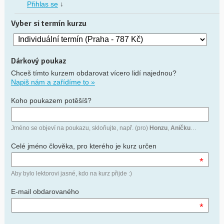
Přihlas se
↓
Vyber si termín kurzu
Dárkový poukaz
Chceš tímto kurzem obdarovat vícero lidí najednou?
Napiš nám a zařídíme to »
Koho poukazem potěšíš?
Jméno se objeví na poukazu, skloňujte, např. (pro)
Honzu
,
Aničku
…
Celé jméno člověka, pro kterého je kurz určen
*
Aby bylo lektorovi jasné, kdo na kurz přijde :)
E-mail obdarovaného
*