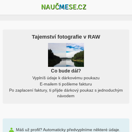
NAUČ
ME
SE.CZ
Tajemství fotografie v RAW
Co bude dál?
Vyplníš údaje k dárkovému poukazu
E-mailem ti pošleme fakturu
Po zaplacení faktury, ti přijde dárkový poukaz s jednoduchým
návodem
Máš už profil? Automaticky předvyplníme některé údaje.