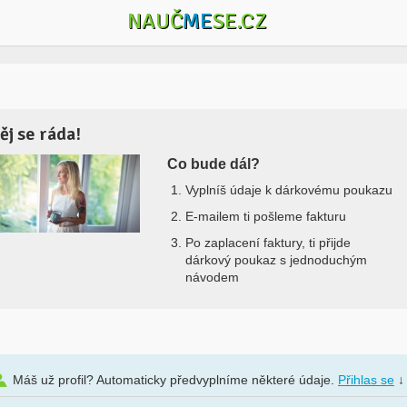
NAUČ
ME
SE.CZ
ěj se ráda!
Co bude dál?
Vyplníš údaje k dárkovému poukazu
E-mailem ti pošleme fakturu
Po zaplacení faktury, ti přijde
dárkový poukaz s jednoduchým
návodem
Máš už profil? Automaticky předvyplníme některé údaje.
Přihlas se
↓