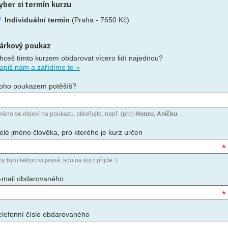
yber si termín kurzu
Individuální termín
(Praha - 7650 Kč)
árkový poukaz
hceš tímto kurzem obdarovat vícero lidí najednou?
apiš nám a zařídíme to »
oho poukazem potěšíš?
méno se objeví na poukazu, skloňujte, např. (pro)
Honzu
,
Aničku
…
elé jméno člověka, pro kterého je kurz určen
*
y bylo lektorovi jasné, kdo na kurz přijde :)
-mail obdarovaného
*
elefonní číslo obdarovaného