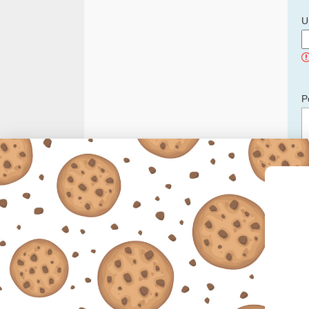
U
P
C
p