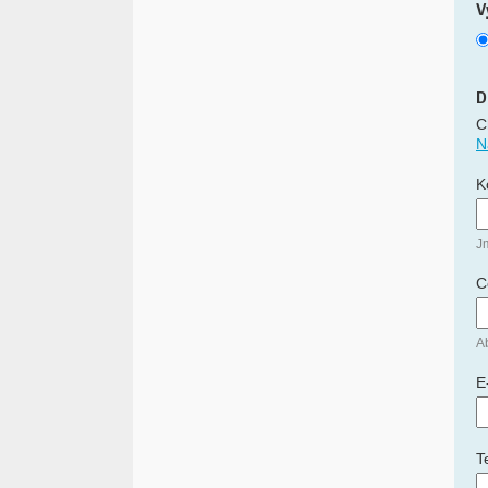
V
D
C
N
K
J
C
Ab
E
T