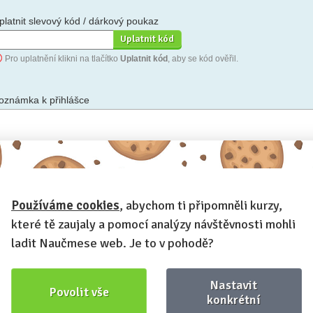
platnit slevový kód / dárkový poukaz
Pro uplatnění klikni na tlačítko
Uplatnit kód
, aby se kód ověřil.
oznámka k přihlášce
hceš-li se na cokoli zeptat, nebo ke své přihlášce poznamenat.
Používáme cookies
, abychom ti připomněli kurzy,
Anonymní profil
– odesláním přihlášky se automaticky vytvoří tvůj
rofil na Naučmese. Zatrhni tuto volbu a profil bude skrytý.
které tě zaujaly a pomocí analýzy návštěvnosti mohli
Chci dostávat Naučmese newsletter
ladit Naučmese web. Je to v pohodě?
Nastavit
Povolit vše
konkrétní