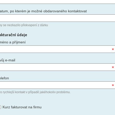
atum, po kterém je možné obdarovaného kontaktovat
by se nezkazilo překvapení z dárku
akturační údaje
méno a příjmení
*
vůj e-mail
*
elefon
*
o rychlejší kontakt v případě jakéhokoliv problému.
Kurz fakturovat na firmu