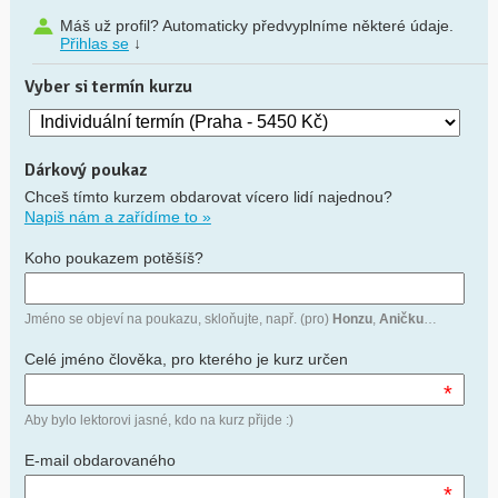
Máš už profil? Automaticky předvyplníme některé údaje.
Přihlas se
↓
Vyber si termín kurzu
Dárkový poukaz
Chceš tímto kurzem obdarovat vícero lidí najednou?
Napiš nám a zařídíme to »
Koho poukazem potěšíš?
Jméno se objeví na poukazu, skloňujte, např. (pro)
Honzu
,
Aničku
…
Celé jméno člověka, pro kterého je kurz určen
*
Aby bylo lektorovi jasné, kdo na kurz přijde :)
E-mail obdarovaného
*