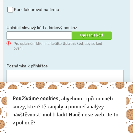
Kurz fakturovat na firmu
Uplatnit slevový kód / dárkový poukaz
Pro uplatnění klikni na tlačítko
Uplatnit kód
, aby se kód
ověřil.
Poznámka k přihlášce
Chceš-li se na cokoli zeptat, nebo ke své přihlášce poznamenat.
Používáme cookies
, abychom ti připomněli
kurzy, které tě zaujaly a pomocí analýzy
Anonymní profil
– odesláním přihlášky se automaticky
vytvoří tvůj profil na Naučmese. Zatrhni tuto volbu a profil
návštěvnosti mohli ladit Naučmese web. Je to
bude skrytý.
v pohodě?
Chci dostávat Naučmese newsletter