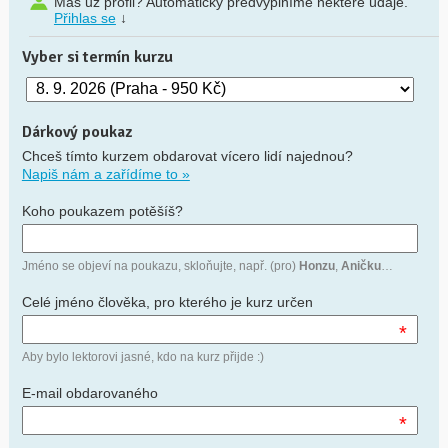
Máš už profil? Automaticky předvyplníme některé údaje.
Přihlas se
↓
Vyber si termín kurzu
Dárkový poukaz
Chceš tímto kurzem obdarovat vícero lidí najednou?
Napiš nám a zařídíme to »
Koho poukazem potěšíš?
Jméno se objeví na poukazu, skloňujte, např. (pro)
Honzu
,
Aničku
…
Celé jméno člověka, pro kterého je kurz určen
*
Aby bylo lektorovi jasné, kdo na kurz přijde :)
E-mail obdarovaného
*