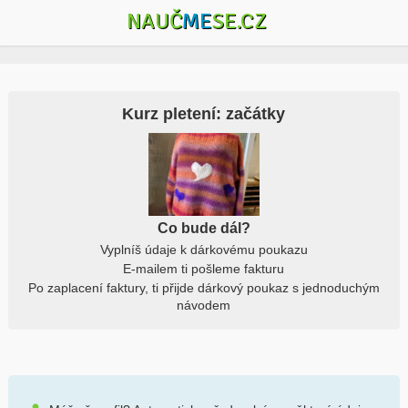
NAUČ
ME
SE.CZ
Kurz pletení: začátky
Co bude dál?
Vyplníš údaje k dárkovému poukazu
E-mailem ti pošleme fakturu
Po zaplacení faktury, ti přijde dárkový poukaz s jednoduchým
návodem