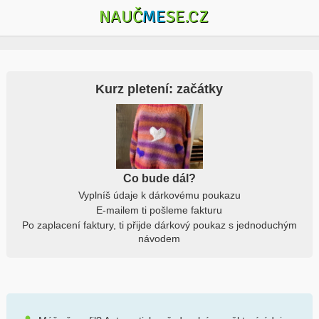
NAUČ
ME
SE.CZ
Kurz pletení: začátky
Co bude dál?
Vyplníš údaje k dárkovému poukazu
E-mailem ti pošleme fakturu
Po zaplacení faktury, ti přijde dárkový poukaz s jednoduchým
návodem