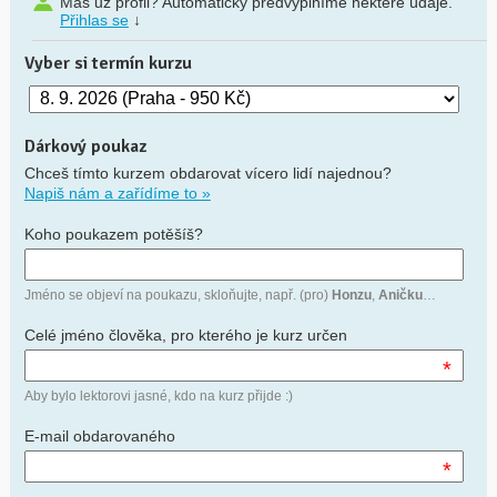
Máš už profil? Automaticky předvyplníme některé údaje.
Přihlas se
↓
Vyber si termín kurzu
Dárkový poukaz
Chceš tímto kurzem obdarovat vícero lidí najednou?
Napiš nám a zařídíme to »
Koho poukazem potěšíš?
Jméno se objeví na poukazu, skloňujte, např. (pro)
Honzu
,
Aničku
…
Celé jméno člověka, pro kterého je kurz určen
*
Aby bylo lektorovi jasné, kdo na kurz přijde :)
E-mail obdarovaného
*