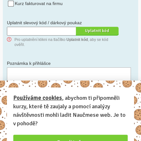
Kurz fakturovat na firmu
Uplatnit slevový kód / dárkový poukaz
Pro uplatnění klikni na tlačítko
Uplatnit kód
, aby se kód
ověřil.
Poznámka k přihlášce
Chceš-li se na cokoli zeptat, nebo ke své přihlášce poznamenat.
Používáme cookies
, abychom ti připomněli
kurzy, které tě zaujaly a pomocí analýzy
Anonymní profil
– odesláním přihlášky se automaticky
vytvoří tvůj profil na Naučmese. Zatrhni tuto volbu a profil
návštěvnosti mohli ladit Naučmese web. Je to
bude skrytý.
v pohodě?
Chci dostávat Naučmese newsletter