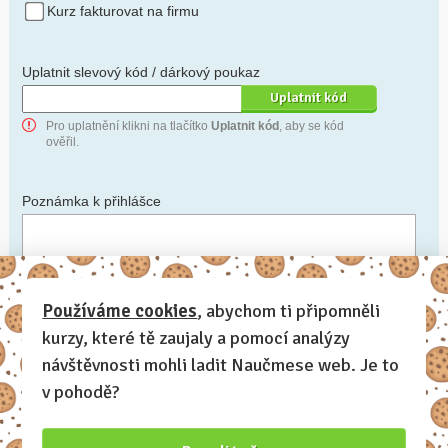
Kurz fakturovat na firmu
Uplatnit slevový kód / dárkový poukaz
Pro uplatnění klikni na tlačítko
Uplatnit kód
, aby se kód
ověřil.
Poznámka k přihlášce
Chceš-li se na cokoli zeptat, nebo ke své přihlášce poznamenat.
Používáme cookies
, abychom ti připomněli
kurzy, které tě zaujaly a pomocí analýzy
Anonymní profil
– odesláním přihlášky se automaticky
vytvoří tvůj profil na Naučmese. Zatrhni tuto volbu a profil
návštěvnosti mohli ladit Naučmese web. Je to
bude skrytý.
v pohodě?
Chci dostávat Naučmese newsletter