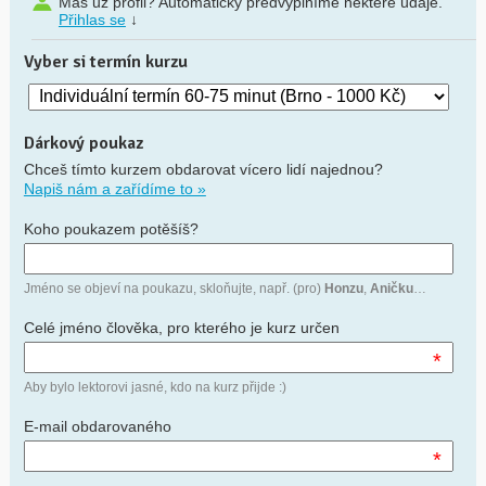
Máš už profil? Automaticky předvyplníme některé údaje.
Přihlas se
↓
Vyber si termín kurzu
Dárkový poukaz
Chceš tímto kurzem obdarovat vícero lidí najednou?
Napiš nám a zařídíme to »
Koho poukazem potěšíš?
Jméno se objeví na poukazu, skloňujte, např. (pro)
Honzu
,
Aničku
…
Celé jméno člověka, pro kterého je kurz určen
*
Aby bylo lektorovi jasné, kdo na kurz přijde :)
E-mail obdarovaného
*