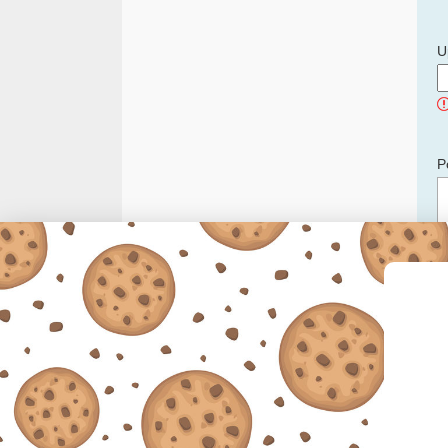
U
P
C
p