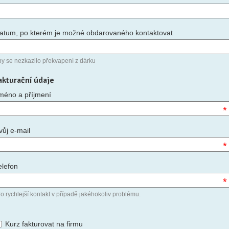
atum, po kterém je možné obdarovaného kontaktovat
by se nezkazilo překvapení z dárku
akturační údaje
méno a příjmení
*
vůj e-mail
*
elefon
*
o rychlejší kontakt v případě jakéhokoliv problému.
Kurz fakturovat na firmu