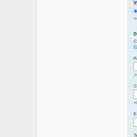
V
m
D
C
N
K
J
C
Ab
E
T