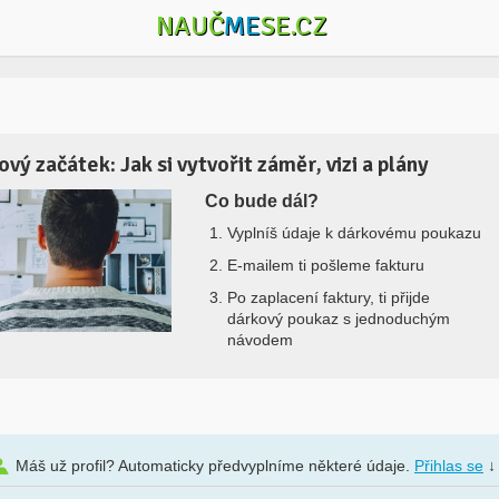
NAUČ
ME
SE.CZ
ový začátek: Jak si vytvořit záměr, vizi a plány
Co bude dál?
Vyplníš údaje k dárkovému poukazu
E-mailem ti pošleme fakturu
Po zaplacení faktury, ti přijde
dárkový poukaz s jednoduchým
návodem
Máš už profil? Automaticky předvyplníme některé údaje.
Přihlas se
↓