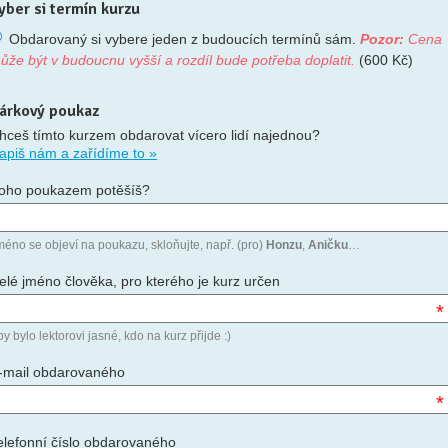
yber si termín kurzu
Obdarovaný si vybere jeden z budoucích termínů sám.
Pozor:
Cena
ůže být v budoucnu vyšší a rozdíl bude potřeba doplatit.
(600 Kč)
árkový poukaz
hceš tímto kurzem obdarovat vícero lidí najednou?
apiš nám a zařídíme to »
oho poukazem potěšíš?
méno se objeví na poukazu, skloňujte, např. (pro)
Honzu
,
Aničku
…
elé jméno člověka, pro kterého je kurz určen
*
y bylo lektorovi jasné, kdo na kurz přijde :)
-mail obdarovaného
*
elefonní číslo obdarovaného