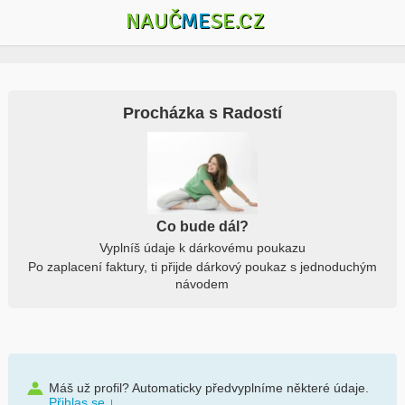
NAUČ
ME
SE.CZ
Procházka s Radostí
Co bude dál?
Vyplníš údaje k dárkovému poukazu
Po zaplacení faktury, ti přijde dárkový poukaz s jednoduchým
návodem
Máš už profil? Automaticky předvyplníme některé údaje.
Přihlas se
↓