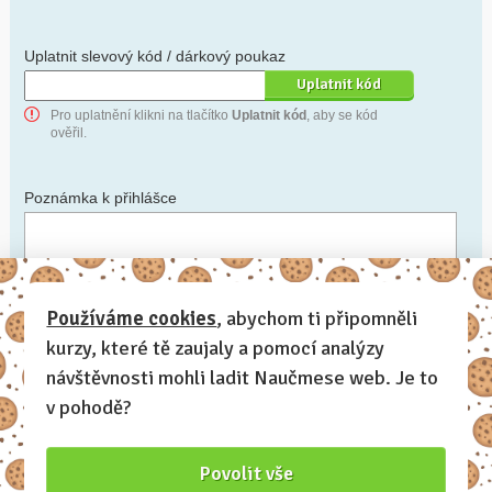
Uplatnit slevový kód / dárkový poukaz
Pro uplatnění klikni na tlačítko
Uplatnit kód
, aby se kód
ověřil.
Poznámka k přihlášce
Chceš-li se na cokoli zeptat, nebo ke své přihlášce poznamenat.
Používáme cookies
, abychom ti připomněli
kurzy, které tě zaujaly a pomocí analýzy
Anonymní profil
– odesláním přihlášky se automaticky
vytvoří tvůj profil na Naučmese. Zatrhni tuto volbu a profil
návštěvnosti mohli ladit Naučmese web. Je to
bude skrytý.
v pohodě?
Chci dostávat Naučmese newsletter
Povolit vše