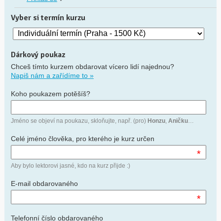
Vyber si termín kurzu
Dárkový poukaz
Chceš tímto kurzem obdarovat vícero lidí najednou?
Napiš nám a zařídíme to »
Koho poukazem potěšíš?
Jméno se objeví na poukazu, skloňujte, např. (pro)
Honzu
,
Aničku
…
Celé jméno člověka, pro kterého je kurz určen
*
Aby bylo lektorovi jasné, kdo na kurz přijde :)
E-mail obdarovaného
*
Telefonní číslo obdarovaného