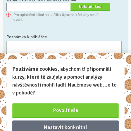
Pro uplatnění klikni na tlačítko
Uplatnit kód
, aby se kód
ověřil.
Poznámka k přihlášce
Chceš-li se na cokoli zeptat, nebo ke své přihlášce poznamenat.
Používáme cookies
, abychom ti připomněli
kurzy, které tě zaujaly a pomocí analýzy
Anonymní profil
– odesláním přihlášky se automaticky
vytvoří tvůj profil na Naučmese. Zatrhni tuto volbu a profil
návštěvnosti mohli ladit Naučmese web. Je to
bude skrytý.
v pohodě?
Chci dostávat Naučmese newsletter
Povolit vše
Nastavit konkrétní