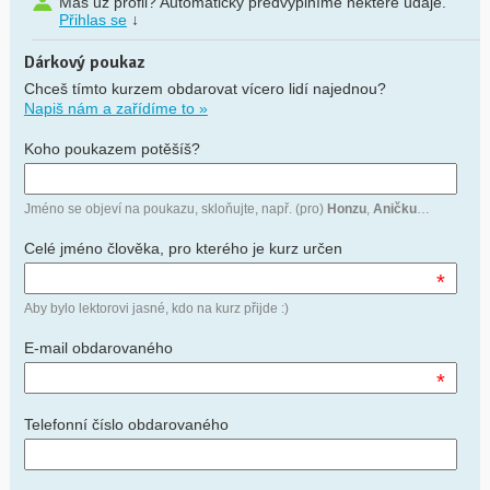
Máš už profil? Automaticky předvyplníme některé údaje.
Přihlas se
↓
Dárkový poukaz
Chceš tímto kurzem obdarovat vícero lidí najednou?
Napiš nám a zařídíme to »
Koho poukazem potěšíš?
Jméno se objeví na poukazu, skloňujte, např. (pro)
Honzu
,
Aničku
…
Celé jméno člověka, pro kterého je kurz určen
*
Aby bylo lektorovi jasné, kdo na kurz přijde :)
E-mail obdarovaného
*
Telefonní číslo obdarovaného