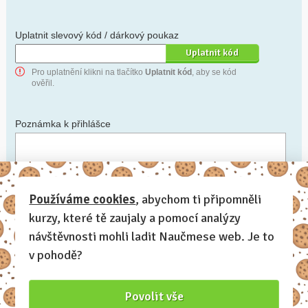
Uplatnit slevový kód / dárkový poukaz
Pro uplatnění klikni na tlačítko
Uplatnit kód
, aby se kód
ověřil.
Poznámka k přihlášce
Chceš-li se na cokoli zeptat, nebo ke své přihlášce poznamenat.
Používáme cookies
, abychom ti připomněli
kurzy, které tě zaujaly a pomocí analýzy
Anonymní profil
– odesláním přihlášky se automaticky
vytvoří tvůj profil na Naučmese. Zatrhni tuto volbu a profil
návštěvnosti mohli ladit Naučmese web. Je to
bude skrytý.
v pohodě?
Chci dostávat Naučmese newsletter
Povolit vše