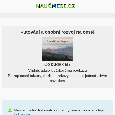
NAUČ
ME
SE.CZ
Putování a osobní rozvoj na cestě
Co bude dál?
Vyplníš údaje k dárkovému poukazu
Po zaplacení faktury, ti přijde dárkový poukaz s jednoduchým
návodem
Máš už profil? Automaticky předvyplníme některé údaje.
Přihlas se
↓