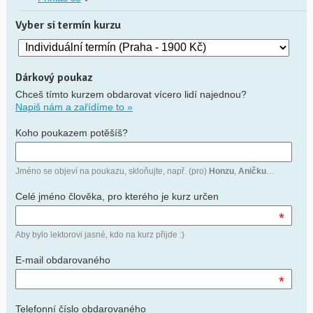
Vyber si termín kurzu
Dárkový poukaz
Chceš tímto kurzem obdarovat vícero lidí najednou?
Napiš nám a zařídíme to »
Koho poukazem potěšíš?
Jméno se objeví na poukazu, skloňujte, např. (pro)
Honzu
,
Aničku
…
Celé jméno člověka, pro kterého je kurz určen
*
Aby bylo lektorovi jasné, kdo na kurz přijde :)
E-mail obdarovaného
*
Telefonní číslo obdarovaného