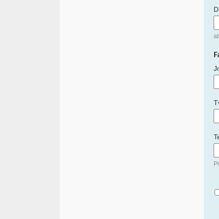
D
a
F
J
T
T
Pr