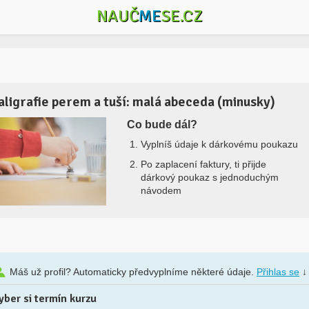
NAUČ
ME
SE.CZ
aligrafie perem a tuší: malá abeceda (minusky)
Co bude dál?
Vyplníš údaje k dárkovému poukazu
Po zaplacení faktury, ti přijde
dárkový poukaz s jednoduchým
návodem
Máš už profil? Automaticky předvyplníme některé údaje.
Přihlas se
↓
yber si termín kurzu