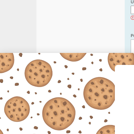
U
P
C
p