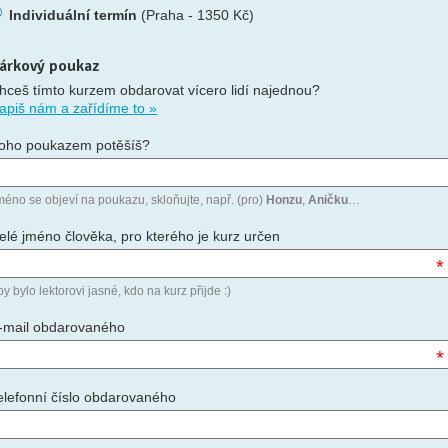
Individuální termín
(Praha - 1350 Kč)
árkový poukaz
hceš tímto kurzem obdarovat vícero lidí najednou?
apiš nám a zařídíme to »
oho poukazem potěšíš?
méno se objeví na poukazu, skloňujte, např. (pro)
Honzu
,
Aničku
…
elé jméno člověka, pro kterého je kurz určen
*
y bylo lektorovi jasné, kdo na kurz přijde :)
-mail obdarovaného
*
elefonní číslo obdarovaného