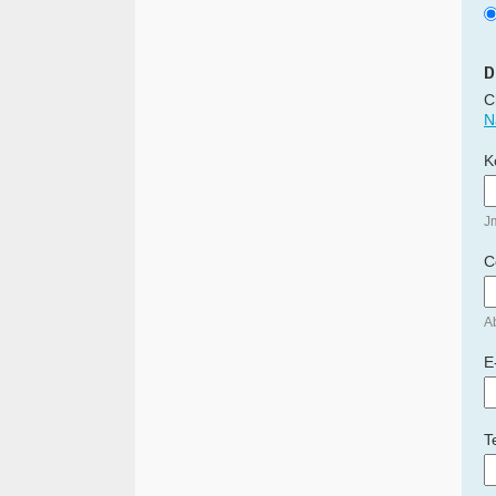
D
C
N
K
J
C
Ab
E
T