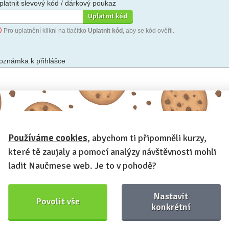
platnit slevový kód / dárkový poukaz
Pro uplatnění klikni na tlačítko
Uplatnit kód
, aby se kód ověřil.
oznámka k přihlášce
hceš-li se na cokoli zeptat, nebo ke své přihlášce poznamenat.
Používáme cookies
, abychom ti připomněli kurzy,
Anonymní profil
– odesláním přihlášky se automaticky vytvoří tvůj
rofil na Naučmese. Zatrhni tuto volbu a profil bude skrytý.
které tě zaujaly a pomocí analýzy návštěvnosti mohli
Chci dostávat Naučmese newsletter
ladit Naučmese web. Je to v pohodě?
Nastavit
Povolit vše
konkrétní