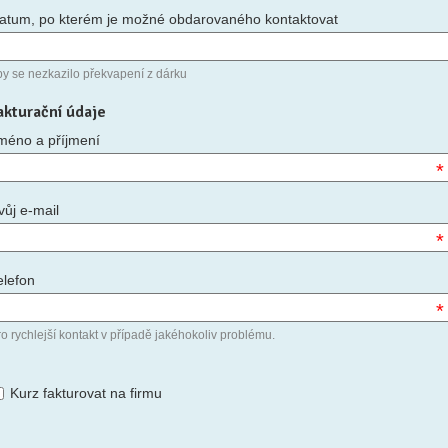
atum, po kterém je možné obdarovaného kontaktovat
by se nezkazilo překvapení z dárku
akturační údaje
méno a příjmení
*
vůj e-mail
*
elefon
*
o rychlejší kontakt v případě jakéhokoliv problému.
Kurz fakturovat na firmu