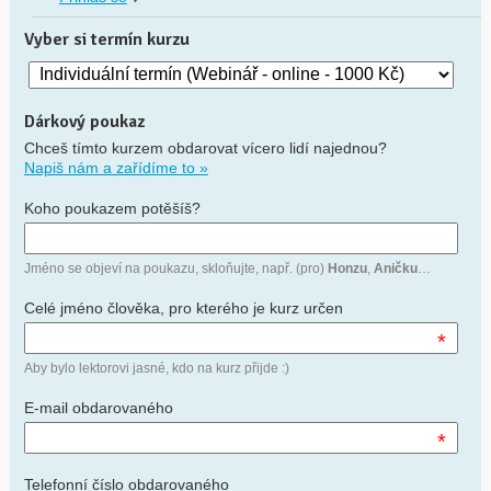
Vyber si termín kurzu
Dárkový poukaz
Chceš tímto kurzem obdarovat vícero lidí najednou?
Napiš nám a zařídíme to »
Koho poukazem potěšíš?
Jméno se objeví na poukazu, skloňujte, např. (pro)
Honzu
,
Aničku
…
Celé jméno člověka, pro kterého je kurz určen
*
Aby bylo lektorovi jasné, kdo na kurz přijde :)
E-mail obdarovaného
*
Telefonní číslo obdarovaného