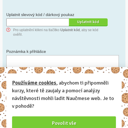
Uplatnit slevový kód / dárkový poukaz
Pro uplatnění klikni na tlačítko
Uplatnit kód
, aby se kód
ověřil.
Poznámka k přihlášce
Chceš-li se na cokoli zeptat, nebo ke své přihlášce poznamenat.
Používáme cookies
, abychom ti připomněli
kurzy, které tě zaujaly a pomocí analýzy
Anonymní profil
– odesláním přihlášky se automaticky
vytvoří tvůj profil na Naučmese. Zatrhni tuto volbu a profil
návštěvnosti mohli ladit Naučmese web. Je to
bude skrytý.
v pohodě?
Chci dostávat Naučmese newsletter
Povolit vše