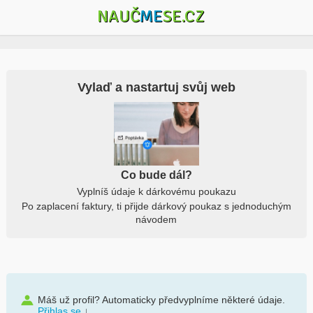
NAUČ
ME
SE.CZ
Vylaď a nastartuj svůj web
Co bude dál?
Vyplníš údaje k dárkovému poukazu
Po zaplacení faktury, ti přijde dárkový poukaz s jednoduchým
návodem
Máš už profil? Automaticky předvyplníme některé údaje.
Přihlas se
↓