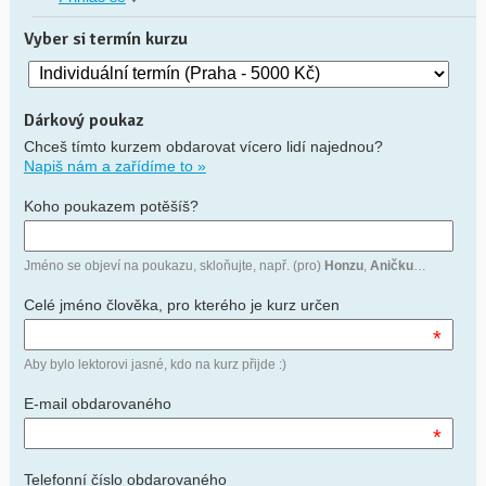
Vyber si termín kurzu
Dárkový poukaz
Chceš tímto kurzem obdarovat vícero lidí najednou?
Napiš nám a zařídíme to »
Koho poukazem potěšíš?
Jméno se objeví na poukazu, skloňujte, např. (pro)
Honzu
,
Aničku
…
Celé jméno člověka, pro kterého je kurz určen
*
Aby bylo lektorovi jasné, kdo na kurz přijde :)
E-mail obdarovaného
*
Telefonní číslo obdarovaného