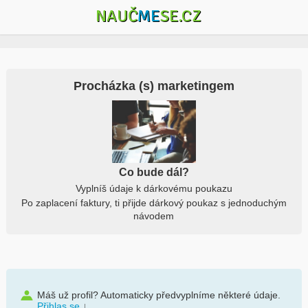
NAUČ
ME
SE.CZ
Procházka (s) marketingem
Co bude dál?
Vyplníš údaje k dárkovému poukazu
Po zaplacení faktury, ti přijde dárkový poukaz s jednoduchým
návodem
Máš už profil? Automaticky předvyplníme některé údaje.
Přihlas se
↓