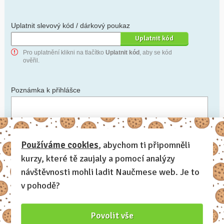
Uplatnit slevový kód / dárkový poukaz
Pro uplatnění klikni na tlačítko
Uplatnit kód
, aby se kód
ověřil.
Poznámka k přihlášce
Chceš-li se na cokoli zeptat, nebo ke své přihlášce poznamenat.
Používáme cookies
, abychom ti připomněli
kurzy, které tě zaujaly a pomocí analýzy
Anonymní profil
– odesláním přihlášky se automaticky
vytvoří tvůj profil na Naučmese. Zatrhni tuto volbu a profil
návštěvnosti mohli ladit Naučmese web. Je to
bude skrytý.
v pohodě?
Chci dostávat Naučmese newsletter
Povolit vše