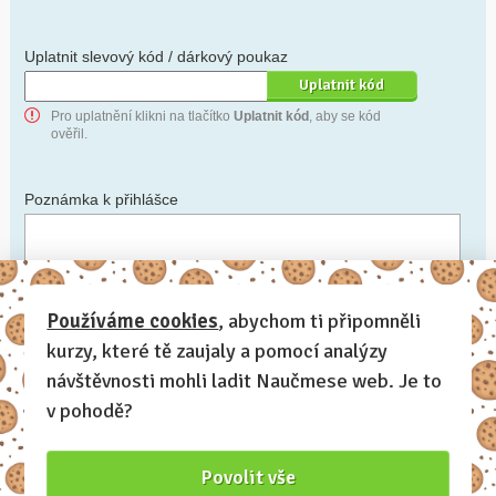
Uplatnit slevový kód / dárkový poukaz
Pro uplatnění klikni na tlačítko
Uplatnit kód
, aby se kód
ověřil.
Poznámka k přihlášce
Chceš-li se na cokoli zeptat, nebo ke své přihlášce poznamenat.
Používáme cookies
, abychom ti připomněli
kurzy, které tě zaujaly a pomocí analýzy
Anonymní profil
– odesláním přihlášky se automaticky
vytvoří tvůj profil na Naučmese. Zatrhni tuto volbu a profil
návštěvnosti mohli ladit Naučmese web. Je to
bude skrytý.
v pohodě?
Chci dostávat Naučmese newsletter
Povolit vše