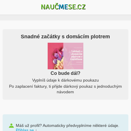
NAUČ
ME
SE.CZ
Snadné začátky s domácím plotrem
Co bude dál?
Vyplníš údaje k dárkovému poukazu
Po zaplacení faktury, ti přijde dárkový poukaz s jednoduchým
návodem
Máš už profil? Automaticky předvyplníme některé údaje.
Přihlas se
↓