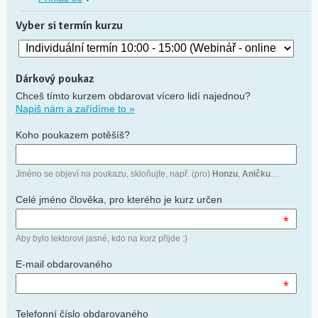
Vyber si termín kurzu
Dárkový poukaz
Chceš tímto kurzem obdarovat vícero lidí najednou?
Napiš nám a zařídíme to »
Koho poukazem potěšíš?
Jméno se objeví na poukazu, skloňujte, např. (pro)
Honzu
,
Aničku
…
Celé jméno člověka, pro kterého je kurz určen
*
Aby bylo lektorovi jasné, kdo na kurz přijde :)
E-mail obdarovaného
*
Telefonní číslo obdarovaného