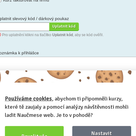
Kurz fakturovat na firmu
platnit slevový kód / dárkový poukaz
Pro uplatnění klikni na tlačítko
Uplatnit kód
, aby se kód ověřil.
oznámka k přihlášce
hceš-li se na cokoli zeptat, nebo ke své přihlášce poznamenat.
Používáme cookies
, abychom ti připomněli kurzy,
Anonymní profil
– odesláním přihlášky se automaticky vytvoří tvůj
rofil na Naučmese. Zatrhni tuto volbu a profil bude skrytý.
které tě zaujaly a pomocí analýzy návštěvnosti mohli
Chci dostávat Naučmese newsletter
ladit Naučmese web. Je to v pohodě?
Nastavit