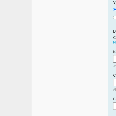
V
D
C
N
K
J
C
Ab
E