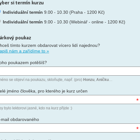
yber si termín kurzu
Individuální termín
9.00 - 10.30 (Praha - 1200 Kč)
Individuální termín
9.00 - 10.30 (Webinář - online - 1200 Kč)
árkový poukaz
hceš tímto kurzem obdarovat vícero lidí najednou?
apiš nám a zařídíme to »
oho poukazem potěšíš?
méno se objeví na poukazu, skloňujte, např. (pro)
Honzu
,
Aničku
…
elé jméno člověka, pro kterého je kurz určen
*
y bylo lektorovi jasné, kdo na kurz přijde :)
-mail obdarovaného
*