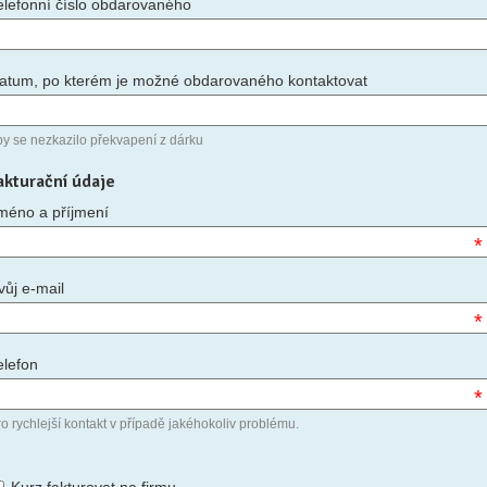
elefonní číslo obdarovaného
atum, po kterém je možné obdarovaného kontaktovat
by se nezkazilo překvapení z dárku
akturační údaje
méno a příjmení
*
vůj e-mail
*
elefon
*
o rychlejší kontakt v případě jakéhokoliv problému.