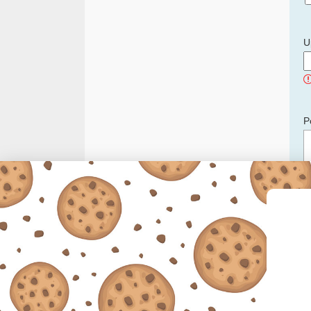
U
P
C
p