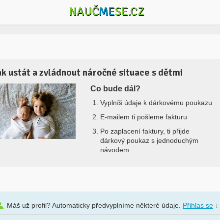
NAUČ
ME
SE.CZ
ak ustát a zvládnout náročné situace s dětmi
Co bude dál?
Vyplníš údaje k dárkovému poukazu
E-mailem ti pošleme fakturu
Po zaplacení faktury, ti přijde
dárkový poukaz s jednoduchým
návodem
Máš už profil? Automaticky předvyplníme některé údaje.
Přihlas se
↓