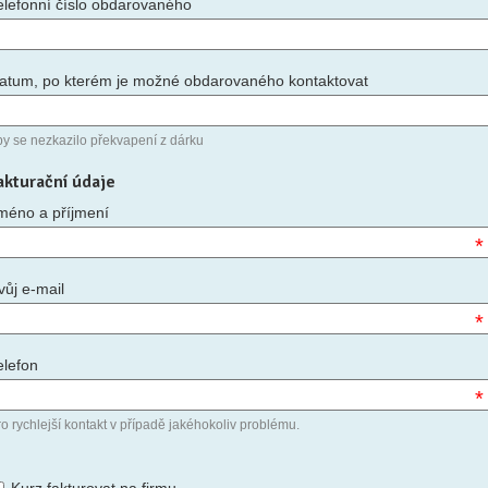
elefonní číslo obdarovaného
atum, po kterém je možné obdarovaného kontaktovat
by se nezkazilo překvapení z dárku
akturační údaje
méno a příjmení
*
vůj e-mail
*
elefon
*
o rychlejší kontakt v případě jakéhokoliv problému.