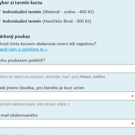
yber si termín kurzu
Individuální termín
(Webinář - online - 400 Kč)
Individuální termín
(Havlíčkův Brod - 300 Kč)
árkový poukaz
hceš tímto kurzem obdarovat vícero lidí najednou?
apiš nám a zařídíme to »
oho poukazem potěšíš?
méno se objeví na poukazu, skloňujte, např. (pro)
Honzu
,
Aničku
…
elé jméno člověka, pro kterého je kurz určen
*
y bylo lektorovi jasné, kdo na kurz přijde :)
-mail obdarovaného
*