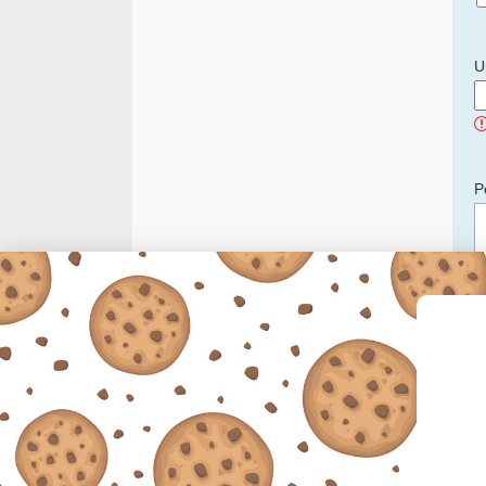
U
P
C
p