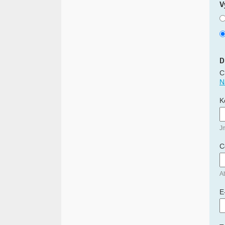
V
D
C
N
K
J
C
Ab
E