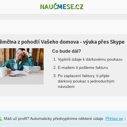
NAUČ
ME
SE.CZ
ěmčina z pohodlí Vašeho domova - výuka přes Skype
Co bude dál?
Vyplníš údaje k dárkovému poukazu
E-mailem ti pošleme fakturu
Po zaplacení faktury, ti přijde
dárkový poukaz s jednoduchým
návodem
Máš už profil? Automaticky předvyplníme některé údaje.
Přihlas se
↓