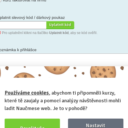
Kurz fakturovat na firmu
platnit slevový kód / dárkový poukaz
Pro uplatnění klikni na tlačítko
Uplatnit kód
, aby se kód ověřil.
oznámka k přihlášce
hceš-li se na cokoli zeptat, nebo ke své přihlášce poznamenat.
Používáme cookies
, abychom ti připomněli kurzy,
Anonymní profil
– odesláním přihlášky se automaticky vytvoří tvůj
rofil na Naučmese. Zatrhni tuto volbu a profil bude skrytý.
které tě zaujaly a pomocí analýzy návštěvnosti mohli
Chci dostávat Naučmese newsletter
ladit Naučmese web. Je to v pohodě?
Nastavit