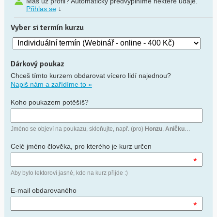
Máš už profil? Automaticky předvyplníme některé údaje.
Přihlas se
↓
Vyber si termín kurzu
Dárkový poukaz
Chceš tímto kurzem obdarovat vícero lidí najednou?
Napiš nám a zařídíme to »
Koho poukazem potěšíš?
Jméno se objeví na poukazu, skloňujte, např. (pro)
Honzu
,
Aničku
…
Celé jméno člověka, pro kterého je kurz určen
*
Aby bylo lektorovi jasné, kdo na kurz přijde :)
E-mail obdarovaného
*