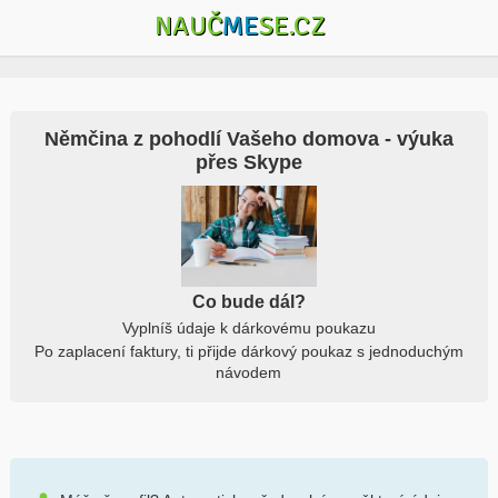
NAUČ
ME
SE.CZ
Němčina z pohodlí Vašeho domova - výuka
přes Skype
Co bude dál?
Vyplníš údaje k dárkovému poukazu
Po zaplacení faktury, ti přijde dárkový poukaz s jednoduchým
návodem