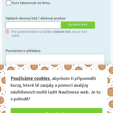
Kurz fakturovat na firmu
Uplatnit slevový kód / dárkový poukaz
Pro uplatnění klikni na tlačítko
Uplatnit kód
, aby se kód
ověřil.
Poznámka k přihlášce
Chceš-li se na cokoli zeptat, nebo ke své přihlášce poznamenat.
Používáme cookies
, abychom ti připomněli
kurzy, které tě zaujaly a pomocí analýzy
Anonymní profil
– odesláním přihlášky se automaticky
vytvoří tvůj profil na Naučmese. Zatrhni tuto volbu a profil
návštěvnosti mohli ladit Naučmese web. Je to
bude skrytý.
v pohodě?
Chci dostávat Naučmese newsletter