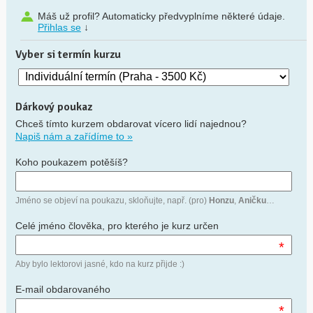
Máš už profil? Automaticky předvyplníme některé údaje.
Přihlas se
↓
Vyber si termín kurzu
Dárkový poukaz
Chceš tímto kurzem obdarovat vícero lidí najednou?
Napiš nám a zařídíme to »
Koho poukazem potěšíš?
Jméno se objeví na poukazu, skloňujte, např. (pro)
Honzu
,
Aničku
…
Celé jméno člověka, pro kterého je kurz určen
*
Aby bylo lektorovi jasné, kdo na kurz přijde :)
E-mail obdarovaného
*