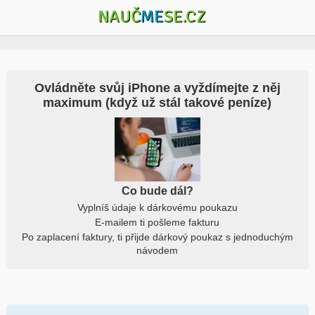
NAUČ
ME
SE.CZ
Ovládněte svůj iPhone a vyždímejte z něj
maximum (když už stál takové peníze)
Co bude dál?
Vyplníš údaje k dárkovému poukazu
E-mailem ti pošleme fakturu
Po zaplacení faktury, ti přijde dárkový poukaz s jednoduchým
návodem