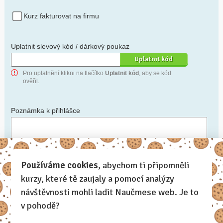
Kurz fakturovat na firmu
Uplatnit slevový kód / dárkový poukaz
Pro uplatnění klikni na tlačítko
Uplatnit kód
, aby se kód
ověřil.
Poznámka k přihlášce
Chceš-li se na cokoli zeptat, nebo ke své přihlášce poznamenat.
Používáme cookies
, abychom ti připomněli
kurzy, které tě zaujaly a pomocí analýzy
Anonymní profil
– odesláním přihlášky se automaticky
vytvoří tvůj profil na Naučmese. Zatrhni tuto volbu a profil
návštěvnosti mohli ladit Naučmese web. Je to
bude skrytý.
v pohodě?
Chci dostávat Naučmese newsletter