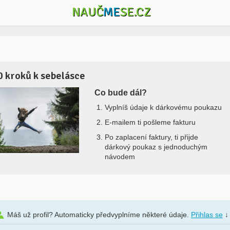
NAUČ
ME
SE.CZ
0 kroků k sebelásce
Co bude dál?
Vyplníš údaje k dárkovému poukazu
E-mailem ti pošleme fakturu
Po zaplacení faktury, ti přijde
dárkový poukaz s jednoduchým
návodem
Máš už profil? Automaticky předvyplníme některé údaje.
Přihlas se
↓