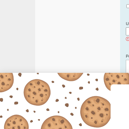
U
P
C
p