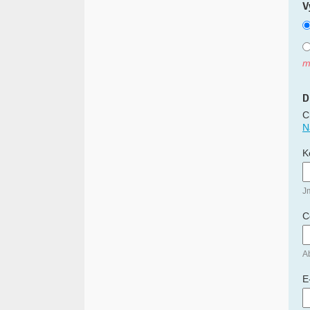
V
m
D
C
N
K
J
C
Ab
E