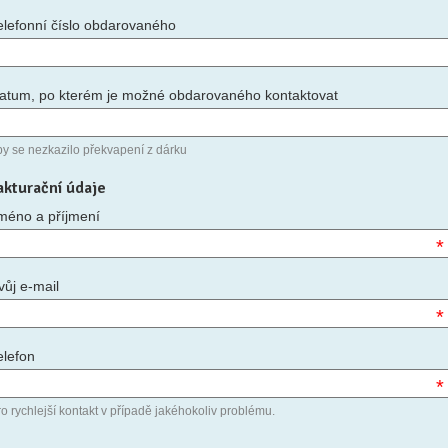
elefonní číslo obdarovaného
atum, po kterém je možné obdarovaného kontaktovat
by se nezkazilo překvapení z dárku
akturační údaje
méno a příjmení
*
vůj e-mail
*
elefon
*
o rychlejší kontakt v případě jakéhokoliv problému.