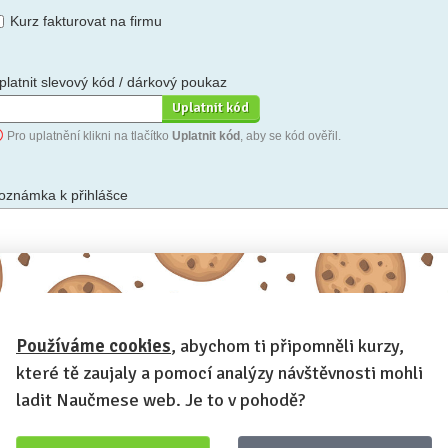
Kurz fakturovat na firmu
platnit slevový kód / dárkový poukaz
Pro uplatnění klikni na tlačítko
Uplatnit kód
, aby se kód ověřil.
oznámka k přihlášce
hceš-li se na cokoli zeptat, nebo ke své přihlášce poznamenat.
Používáme cookies
, abychom ti připomněli kurzy,
Anonymní profil
– odesláním přihlášky se automaticky vytvoří tvůj
rofil na Naučmese. Zatrhni tuto volbu a profil bude skrytý.
které tě zaujaly a pomocí analýzy návštěvnosti mohli
Chci dostávat Naučmese newsletter
ladit Naučmese web. Je to v pohodě?