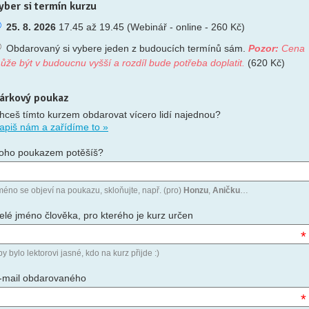
yber si termín kurzu
25. 8. 2026
17.45 až 19.45 (Webinář - online - 260 Kč)
Obdarovaný si vybere jeden z budoucích termínů sám.
Pozor:
Cena
ůže být v budoucnu vyšší a rozdíl bude potřeba doplatit.
(620 Kč)
árkový poukaz
hceš tímto kurzem obdarovat vícero lidí najednou?
apiš nám a zařídíme to »
oho poukazem potěšíš?
méno se objeví na poukazu, skloňujte, např. (pro)
Honzu
,
Aničku
…
elé jméno člověka, pro kterého je kurz určen
*
y bylo lektorovi jasné, kdo na kurz přijde :)
-mail obdarovaného
*