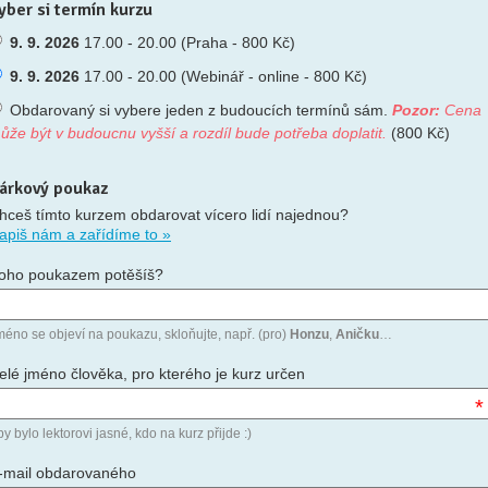
yber si termín kurzu
9. 9. 2026
17.00 - 20.00 (Praha - 800 Kč)
9. 9. 2026
17.00 - 20.00 (Webinář - online - 800 Kč)
Obdarovaný si vybere jeden z budoucích termínů sám.
Pozor:
Cena
ůže být v budoucnu vyšší a rozdíl bude potřeba doplatit.
(800 Kč)
árkový poukaz
hceš tímto kurzem obdarovat vícero lidí najednou?
apiš nám a zařídíme to »
oho poukazem potěšíš?
méno se objeví na poukazu, skloňujte, např. (pro)
Honzu
,
Aničku
…
elé jméno člověka, pro kterého je kurz určen
*
y bylo lektorovi jasné, kdo na kurz přijde :)
-mail obdarovaného