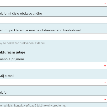
*
elefonní číslo obdarovaného
atum, po kterém je možné obdarovaného kontaktovat
by se nezkazilo překvapení z dárku
akturační údaje
méno a příjmení
*
vůj e-mail
*
elefon
*
o rychlejší kontakt v případě jakéhokoliv problému.