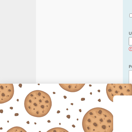
U
P
C
p