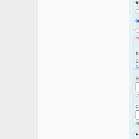
V
m
D
C
N
K
J
C
Ab
E