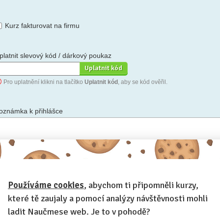
Kurz fakturovat na firmu
platnit slevový kód / dárkový poukaz
Pro uplatnění klikni na tlačítko
Uplatnit kód
, aby se kód ověřil.
oznámka k přihlášce
hceš-li se na cokoli zeptat, nebo ke své přihlášce poznamenat.
Používáme cookies
, abychom ti připomněli kurzy,
Anonymní profil
– odesláním přihlášky se automaticky vytvoří tvůj
rofil na Naučmese. Zatrhni tuto volbu a profil bude skrytý.
které tě zaujaly a pomocí analýzy návštěvnosti mohli
Chci dostávat Naučmese newsletter
ladit Naučmese web. Je to v pohodě?