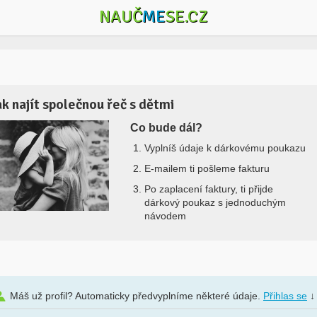
NAUČ
ME
SE.CZ
ak najít společnou řeč s dětmi
Co bude dál?
Vyplníš údaje k dárkovému poukazu
E-mailem ti pošleme fakturu
Po zaplacení faktury, ti přijde
dárkový poukaz s jednoduchým
návodem
Máš už profil? Automaticky předvyplníme některé údaje.
Přihlas se
↓