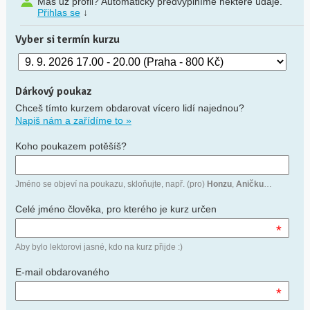
Máš už profil? Automaticky předvyplníme některé údaje.
Přihlas se
↓
Vyber si termín kurzu
Dárkový poukaz
Chceš tímto kurzem obdarovat vícero lidí najednou?
Napiš nám a zařídíme to »
Koho poukazem potěšíš?
Jméno se objeví na poukazu, skloňujte, např. (pro)
Honzu
,
Aničku
…
Celé jméno člověka, pro kterého je kurz určen
*
Aby bylo lektorovi jasné, kdo na kurz přijde :)
E-mail obdarovaného
*