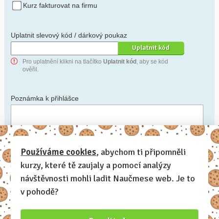
Kurz fakturovat na firmu
Uplatnit slevový kód / dárkový poukaz
Pro uplatnění klikni na tlačítko
Uplatnit kód
, aby se kód
ověřil.
Poznámka k přihlášce
Chceš-li se na cokoli zeptat, nebo ke své přihlášce poznamenat.
Používáme cookies
, abychom ti připomněli
kurzy, které tě zaujaly a pomocí analýzy
Anonymní profil
– odesláním přihlášky se automaticky
vytvoří tvůj profil na Naučmese. Zatrhni tuto volbu a profil
návštěvnosti mohli ladit Naučmese web. Je to
bude skrytý.
v pohodě?
Chci dostávat Naučmese newsletter