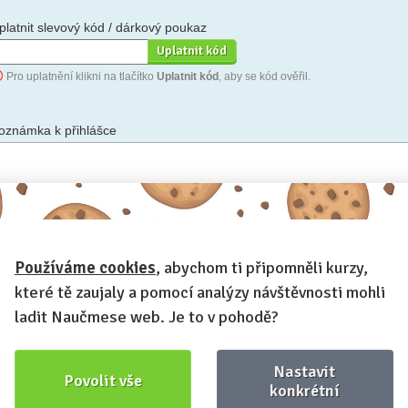
platnit slevový kód / dárkový poukaz
Pro uplatnění klikni na tlačítko
Uplatnit kód
, aby se kód ověřil.
oznámka k přihlášce
hceš-li se na cokoli zeptat, nebo ke své přihlášce poznamenat.
Používáme cookies
, abychom ti připomněli kurzy,
Anonymní profil
– odesláním přihlášky se automaticky vytvoří tvůj
rofil na Naučmese. Zatrhni tuto volbu a profil bude skrytý.
které tě zaujaly a pomocí analýzy návštěvnosti mohli
Chci dostávat Naučmese newsletter
ladit Naučmese web. Je to v pohodě?
Nastavit
Povolit vše
konkrétní