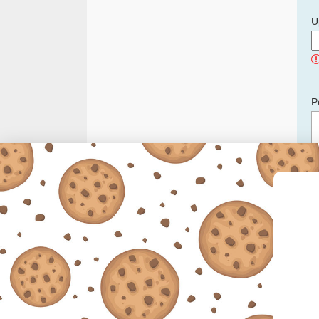
U
P
C
p