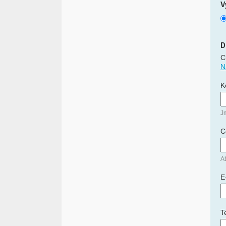
V
D
C
N
K
J
C
Ab
E
T