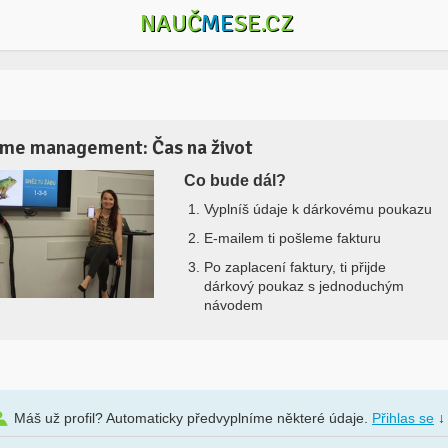
NAUČ
ME
SE.CZ
ime management: Čas na život
Co bude dál?
Vyplníš údaje k dárkovému poukazu
E-mailem ti pošleme fakturu
Po zaplacení faktury, ti přijde
dárkový poukaz s jednoduchým
návodem
Máš už profil? Automaticky předvyplníme některé údaje.
Přihlas se
↓