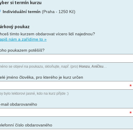
yber si termín kurzu
Individuální termín
(Praha - 1250 Kč)
árkový poukaz
hceš tímto kurzem obdarovat vícero lidí najednou?
apiš nám a zařídíme to »
oho poukazem potěšíš?
méno se objeví na poukazu, skloňujte, např. (pro)
Honzu
,
Aničku
…
elé jméno člověka, pro kterého je kurz určen
*
y bylo lektorovi jasné, kdo na kurz přijde :)
-mail obdarovaného
*
elefonní číslo obdarovaného