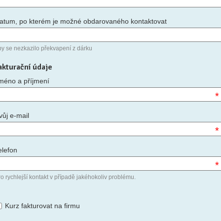
atum, po kterém je možné obdarovaného kontaktovat
by se nezkazilo překvapení z dárku
akturační údaje
méno a příjmení
*
vůj e-mail
*
elefon
*
o rychlejší kontakt v případě jakéhokoliv problému.
Kurz fakturovat na firmu