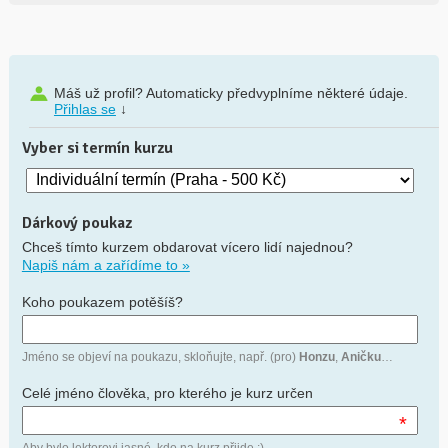
Máš už profil? Automaticky předvyplníme některé údaje.
Přihlas se
↓
Vyber si termín kurzu
Dárkový poukaz
Chceš tímto kurzem obdarovat vícero lidí najednou?
Napiš nám a zařídíme to »
Koho poukazem potěšíš?
Jméno se objeví na poukazu, skloňujte, např. (pro)
Honzu
,
Aničku
…
Celé jméno člověka, pro kterého je kurz určen
*
Aby bylo lektorovi jasné, kdo na kurz přijde :)