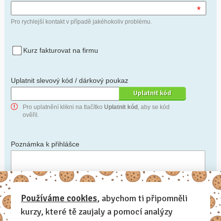
*
Pro rychlejší kontakt v případě jakéhokoliv problému.
Kurz fakturovat na firmu
Uplatnit slevový kód / dárkový poukaz
Pro uplatnění klikni na tlačítko
Uplatnit kód
, aby se kód
ověřil.
Poznámka k přihlášce
Chceš-li se na cokoli zeptat, nebo ke své přihlášce poznamenat.
Používáme cookies
, abychom ti připomněli
kurzy, které tě zaujaly a pomocí analýzy
Anonymní profil
– odesláním přihlášky se automaticky
vytvoří tvůj profil na Naučmese. Zatrhni tuto volbu a profil