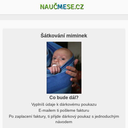
NAUČ
ME
SE.CZ
Šátkování miminek
Co bude dál?
Vyplníš údaje k dárkovému poukazu
E-mailem ti pošleme fakturu
Po zaplacení faktury, ti přijde dárkový poukaz s jednoduchým
návodem