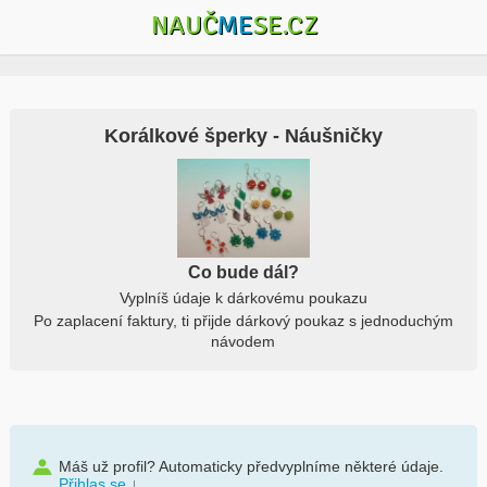
NAUČ
ME
SE.CZ
Korálkové šperky - Náušničky
Co bude dál?
Vyplníš údaje k dárkovému poukazu
Po zaplacení faktury, ti přijde dárkový poukaz s jednoduchým
návodem
Máš už profil? Automaticky předvyplníme některé údaje.
Přihlas se
↓