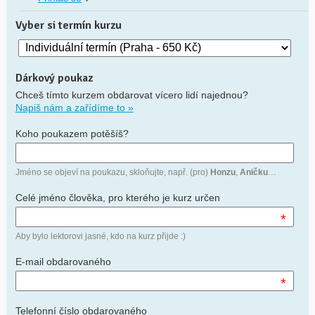
Vyber si termín kurzu
Dárkový poukaz
Chceš tímto kurzem obdarovat vícero lidí najednou?
Napiš nám a zařídíme to »
Koho poukazem potěšíš?
Jméno se objeví na poukazu, skloňujte, např. (pro)
Honzu
,
Aničku
…
Celé jméno člověka, pro kterého je kurz určen
*
Aby bylo lektorovi jasné, kdo na kurz přijde :)
E-mail obdarovaného
*
Telefonní číslo obdarovaného