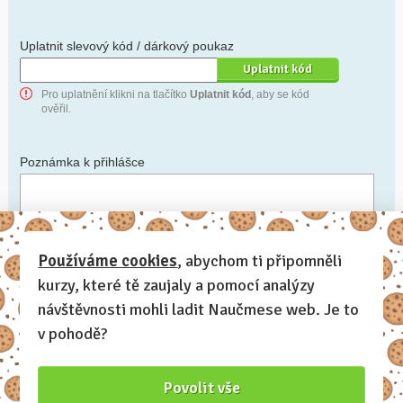
Uplatnit slevový kód / dárkový poukaz
Pro uplatnění klikni na tlačítko
Uplatnit kód
, aby se kód
ověřil.
Poznámka k přihlášce
Chceš-li se na cokoli zeptat, nebo ke své přihlášce poznamenat.
Používáme cookies
, abychom ti připomněli
kurzy, které tě zaujaly a pomocí analýzy
Anonymní profil
– odesláním přihlášky se automaticky
vytvoří tvůj profil na Naučmese. Zatrhni tuto volbu a profil
návštěvnosti mohli ladit Naučmese web. Je to
bude skrytý.
v pohodě?
Chci dostávat Naučmese newsletter
Povolit vše