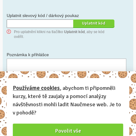
Uplatnit slevový kód / dárkový poukaz
Pro uplatnění klikni na tlačítko
Uplatnit kód
, aby se kód
ověřil.
Poznámka k přihlášce
Chceš-li se na cokoli zeptat, nebo ke své přihlášce poznamenat.
Používáme cookies
, abychom ti připomněli
kurzy, které tě zaujaly a pomocí analýzy
Anonymní profil
– odesláním přihlášky se automaticky
vytvoří tvůj profil na Naučmese. Zatrhni tuto volbu a profil
návštěvnosti mohli ladit Naučmese web. Je to
bude skrytý.
v pohodě?
Chci dostávat Naučmese newsletter
Povolit vše