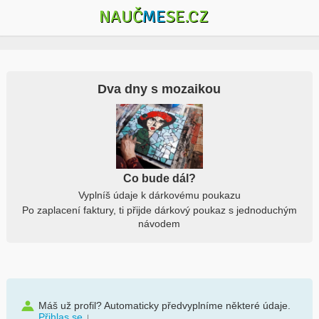
NAUČ
ME
SE.CZ
Dva dny s mozaikou
Co bude dál?
Vyplníš údaje k dárkovému poukazu
Po zaplacení faktury, ti přijde dárkový poukaz s jednoduchým
návodem
Máš už profil? Automaticky předvyplníme některé údaje.
Přihlas se
↓