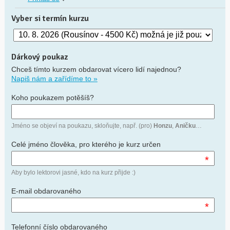
Vyber si termín kurzu
Dárkový poukaz
Chceš tímto kurzem obdarovat vícero lidí najednou?
Napiš nám a zařídíme to »
Koho poukazem potěšíš?
Jméno se objeví na poukazu, skloňujte, např. (pro)
Honzu
,
Aničku
…
Celé jméno člověka, pro kterého je kurz určen
*
Aby bylo lektorovi jasné, kdo na kurz přijde :)
E-mail obdarovaného
*
Telefonní číslo obdarovaného