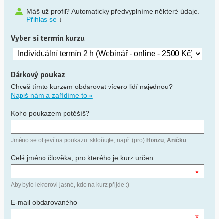
Máš už profil? Automaticky předvyplníme některé údaje.
Přihlas se
↓
Vyber si termín kurzu
Dárkový poukaz
Chceš tímto kurzem obdarovat vícero lidí najednou?
Napiš nám a zařídíme to »
Koho poukazem potěšíš?
Jméno se objeví na poukazu, skloňujte, např. (pro)
Honzu
,
Aničku
…
Celé jméno člověka, pro kterého je kurz určen
*
Aby bylo lektorovi jasné, kdo na kurz přijde :)
E-mail obdarovaného
*