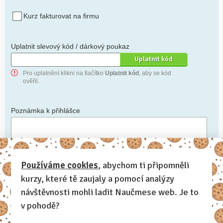
Kurz fakturovat na firmu
Uplatnit slevový kód / dárkový poukaz
Pro uplatnění klikni na tlačítko
Uplatnit kód
, aby se kód
ověřil.
Poznámka k přihlášce
Chceš-li se na cokoli zeptat, nebo ke své přihlášce poznamenat.
Používáme cookies
, abychom ti připomněli
kurzy, které tě zaujaly a pomocí analýzy
Anonymní profil
– odesláním přihlášky se automaticky
vytvoří tvůj profil na Naučmese. Zatrhni tuto volbu a profil
návštěvnosti mohli ladit Naučmese web. Je to
bude skrytý.
v pohodě?
Chci dostávat Naučmese newsletter