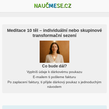
NAUČ
ME
SE.CZ
Meditace 10 těl – individuální nebo skupinové
transformační sezení
Co bude dál?
Vyplníš údaje k dárkovému poukazu
E-mailem ti pošleme fakturu
Po zaplacení faktury, ti přijde dárkový poukaz s jednoduchým
návodem