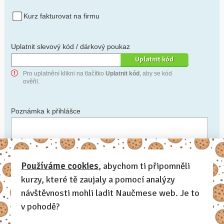
Kurz fakturovat na firmu
Uplatnit slevový kód / dárkový poukaz
Pro uplatnění klikni na tlačítko
Uplatnit kód
, aby se kód
ověřil.
Poznámka k přihlášce
Chceš-li se na cokoli zeptat, nebo ke své přihlášce poznamenat.
Používáme cookies
, abychom ti připomněli
kurzy, které tě zaujaly a pomocí analýzy
Anonymní profil
– odesláním přihlášky se automaticky
vytvoří tvůj profil na Naučmese. Zatrhni tuto volbu a profil
návštěvnosti mohli ladit Naučmese web. Je to
bude skrytý.
v pohodě?
Chci dostávat Naučmese newsletter