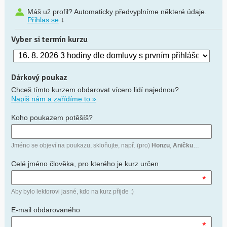
Máš už profil? Automaticky předvyplníme některé údaje.
Přihlas se
↓
Vyber si termín kurzu
Dárkový poukaz
Chceš tímto kurzem obdarovat vícero lidí najednou?
Napiš nám a zařídíme to »
Koho poukazem potěšíš?
Jméno se objeví na poukazu, skloňujte, např. (pro)
Honzu
,
Aničku
…
Celé jméno člověka, pro kterého je kurz určen
*
Aby bylo lektorovi jasné, kdo na kurz přijde :)
E-mail obdarovaného
*