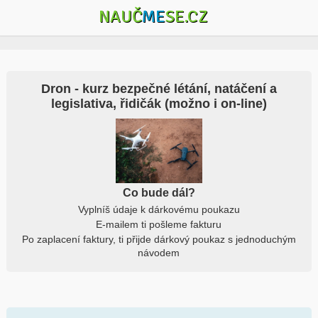
NAUČ
ME
SE.CZ
Dron - kurz bezpečné létání, natáčení a
legislativa, řidičák (možno i on-line)
Co bude dál?
Vyplníš údaje k dárkovému poukazu
E-mailem ti pošleme fakturu
Po zaplacení faktury, ti přijde dárkový poukaz s jednoduchým
návodem