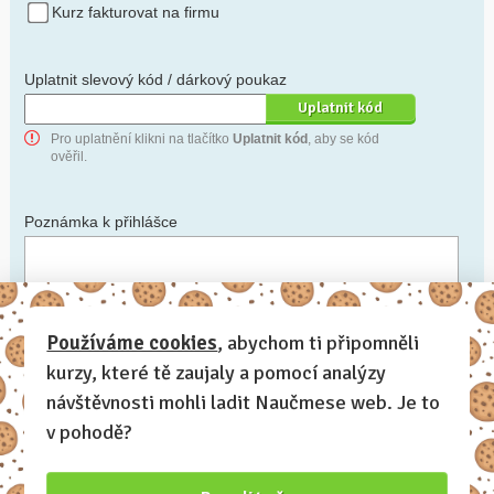
Kurz fakturovat na firmu
Uplatnit slevový kód / dárkový poukaz
Pro uplatnění klikni na tlačítko
Uplatnit kód
, aby se kód
ověřil.
Poznámka k přihlášce
Chceš-li se na cokoli zeptat, nebo ke své přihlášce poznamenat.
Používáme cookies
, abychom ti připomněli
kurzy, které tě zaujaly a pomocí analýzy
Anonymní profil
– odesláním přihlášky se automaticky
vytvoří tvůj profil na Naučmese. Zatrhni tuto volbu a profil
návštěvnosti mohli ladit Naučmese web. Je to
bude skrytý.
v pohodě?
Chci dostávat Naučmese newsletter