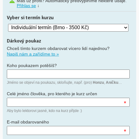
Máš už profil? Automaticky předvyplníme některé údaje.
Přihlas se
↓
Vyber si termín kurzu
Dárkový poukaz
Chceš tímto kurzem obdarovat vícero lidí najednou?
Napiš nám a zařídíme to »
Koho poukazem potěšíš?
Jméno se objeví na poukazu, skloňujte, např. (pro)
Honzu
,
Aničku
…
Celé jméno člověka, pro kterého je kurz určen
*
Aby bylo lektorovi jasné, kdo na kurz přijde :)
E-mail obdarovaného
*