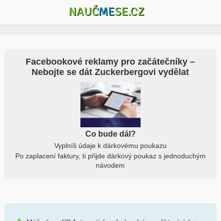
NAUČ
ME
SE.CZ
Facebookové reklamy pro začátečníky –
Nebojte se dát Zuckerbergovi vydělat
Co bude dál?
Vyplníš údaje k dárkovému poukazu
Po zaplacení faktury, ti přijde dárkový poukaz s jednoduchým
návodem