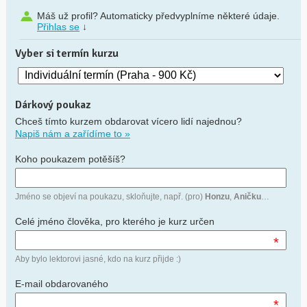
Máš už profil? Automaticky předvyplníme některé údaje.
Přihlas se
↓
Vyber si termín kurzu
Dárkový poukaz
Chceš tímto kurzem obdarovat vícero lidí najednou?
Napiš nám a zařídíme to »
Koho poukazem potěšíš?
Jméno se objeví na poukazu, skloňujte, např. (pro)
Honzu
,
Aničku
…
Celé jméno člověka, pro kterého je kurz určen
*
Aby bylo lektorovi jasné, kdo na kurz přijde :)
E-mail obdarovaného
*