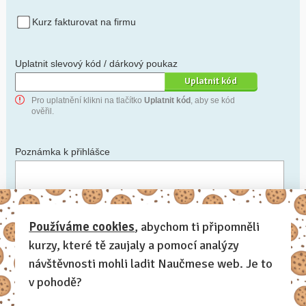
Kurz fakturovat na firmu
Uplatnit slevový kód / dárkový poukaz
Pro uplatnění klikni na tlačítko
Uplatnit kód
, aby se kód
ověřil.
Poznámka k přihlášce
Chceš-li se na cokoli zeptat, nebo ke své přihlášce poznamenat.
Používáme cookies
, abychom ti připomněli
kurzy, které tě zaujaly a pomocí analýzy
Anonymní profil
– odesláním přihlášky se automaticky
vytvoří tvůj profil na Naučmese. Zatrhni tuto volbu a profil
návštěvnosti mohli ladit Naučmese web. Je to
bude skrytý.
v pohodě?
Chci dostávat Naučmese newsletter