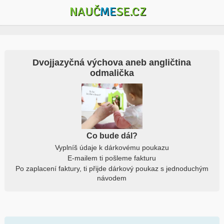
NAUČ
ME
SE.CZ
Dvojjazyčná výchova aneb angličtina
odmalička
Co bude dál?
Vyplníš údaje k dárkovému poukazu
E-mailem ti pošleme fakturu
Po zaplacení faktury, ti přijde dárkový poukaz s jednoduchým
návodem