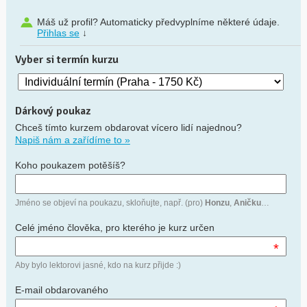
Máš už profil? Automaticky předvyplníme některé údaje.
Přihlas se
↓
Vyber si termín kurzu
Dárkový poukaz
Chceš tímto kurzem obdarovat vícero lidí najednou?
Napiš nám a zařídíme to »
Koho poukazem potěšíš?
Jméno se objeví na poukazu, skloňujte, např. (pro)
Honzu
,
Aničku
…
Celé jméno člověka, pro kterého je kurz určen
*
Aby bylo lektorovi jasné, kdo na kurz přijde :)
E-mail obdarovaného