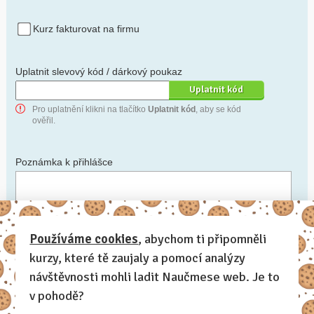
Kurz fakturovat na firmu
Uplatnit slevový kód / dárkový poukaz
Pro uplatnění klikni na tlačítko
Uplatnit kód
, aby se kód
ověřil.
Poznámka k přihlášce
Chceš-li se na cokoli zeptat, nebo ke své přihlášce poznamenat.
Používáme cookies
, abychom ti připomněli
kurzy, které tě zaujaly a pomocí analýzy
Anonymní profil
– odesláním přihlášky se automaticky
vytvoří tvůj profil na Naučmese. Zatrhni tuto volbu a profil
návštěvnosti mohli ladit Naučmese web. Je to
bude skrytý.
v pohodě?
Chci dostávat Naučmese newsletter