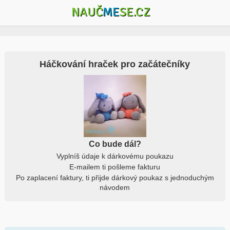
NAUČ
ME
SE.CZ
Háčkování hraček pro začátečníky
Co bude dál?
Vyplníš údaje k dárkovému poukazu
E-mailem ti pošleme fakturu
Po zaplacení faktury, ti přijde dárkový poukaz s jednoduchým
návodem