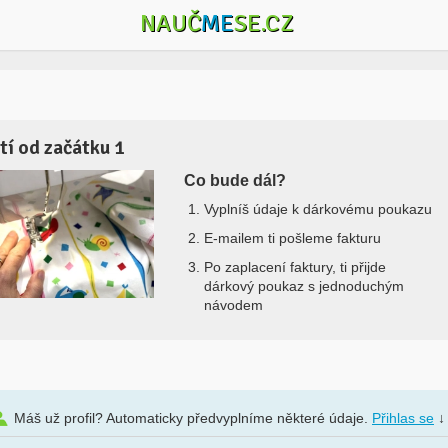
NAUČ
ME
SE.CZ
ití od začátku 1
Co bude dál?
Vyplníš údaje k dárkovému poukazu
E-mailem ti pošleme fakturu
Po zaplacení faktury, ti přijde
dárkový poukaz s jednoduchým
návodem
Máš už profil? Automaticky předvyplníme některé údaje.
Přihlas se
↓