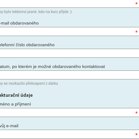
*
y bylo lektorovi jasné, kdo na kurz přijde :)
-mail obdarovaného
*
elefonní číslo obdarovaného
atum, po kterém je možné obdarovaného kontaktovat
by se nezkazilo překvapení z dárku
akturační údaje
méno a příjmení
*
vůj e-mail
*