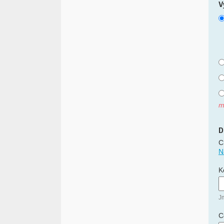
V
m
D
C
N
K
J
C