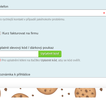
elefon
*
o rychlejší kontakt v případě jakéhokoliv problému.
Kurz fakturovat na firmu
platnit slevový kód / dárkový poukaz
Pro uplatnění klikni na tlačítko
Uplatnit kód
, aby se kód ověřil.
oznámka k přihlášce
hceš-li se na cokoli zeptat, nebo ke své přihlášce poznamenat.