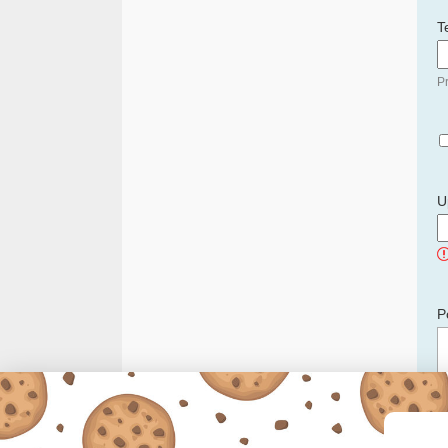
T
Pr
U
P
C