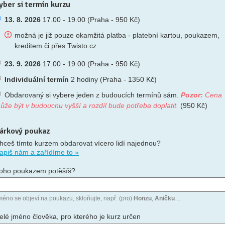
yber si termín kurzu
13. 8. 2026
17.00 - 19.00 (Praha - 950 Kč)
možná je již pouze okamžitá platba - platební kartou, poukazem,
kreditem či přes Twisto.cz
23. 9. 2026
17.00 - 19.00 (Praha - 950 Kč)
Individuální termín
2 hodiny (Praha - 1350 Kč)
Obdarovaný si vybere jeden z budoucích termínů sám.
Pozor:
Cena
ůže být v budoucnu vyšší a rozdíl bude potřeba doplatit.
(950 Kč)
árkový poukaz
hceš tímto kurzem obdarovat vícero lidí najednou?
apiš nám a zařídíme to »
oho poukazem potěšíš?
méno se objeví na poukazu, skloňujte, např. (pro)
Honzu
,
Aničku
…
elé jméno člověka, pro kterého je kurz určen