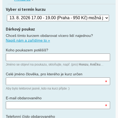
Vyber si termín kurzu
Dárkový poukaz
Chceš tímto kurzem obdarovat vícero lidí najednou?
Napiš nám a zařídíme to »
Koho poukazem potěšíš?
Jméno se objeví na poukazu, skloňujte, např. (pro)
Honzu
,
Aničku
…
Celé jméno člověka, pro kterého je kurz určen
*
Aby bylo lektorovi jasné, kdo na kurz přijde :)
E-mail obdarovaného
*
Telefonní číslo obdarovaného