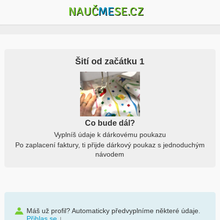
NAUČ
ME
SE.CZ
Šití od začátku 1
Co bude dál?
Vyplníš údaje k dárkovému poukazu
Po zaplacení faktury, ti přijde dárkový poukaz s jednoduchým
návodem
Máš už profil? Automaticky předvyplníme některé údaje.
Přihlas se
↓