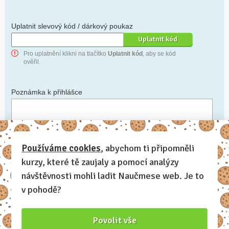
Uplatnit slevový kód / dárkový poukaz
Pro uplatnění klikni na tlačítko
Uplatnit kód
, aby se kód
ověřil.
Poznámka k přihlášce
Chceš-li se na cokoli zeptat, nebo ke své přihlášce poznamenat.
Používáme cookies
, abychom ti připomněli
kurzy, které tě zaujaly a pomocí analýzy
Anonymní profil
– odesláním přihlášky se automaticky
vytvoří tvůj profil na Naučmese. Zatrhni tuto volbu a profil
návštěvnosti mohli ladit Naučmese web. Je to
bude skrytý.
v pohodě?
Chci dostávat Naučmese newsletter
Povolit vše