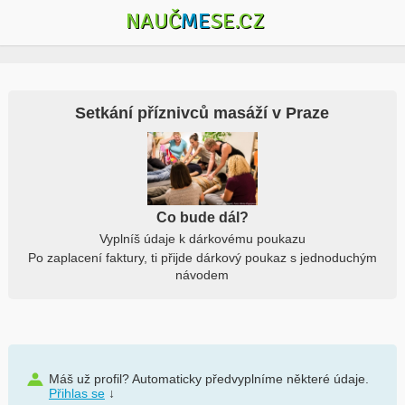
NAUČ
ME
SE.CZ
Setkání příznivců masáží v Praze
Co bude dál?
Vyplníš údaje k dárkovému poukazu
Po zaplacení faktury, ti přijde dárkový poukaz s jednoduchým
návodem
Máš už profil? Automaticky předvyplníme některé údaje.
Přihlas se
↓