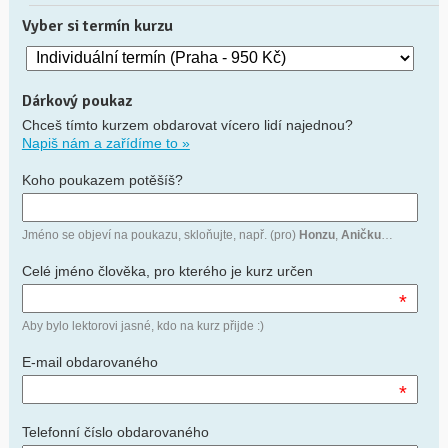
Vyber si termín kurzu
Dárkový poukaz
Chceš tímto kurzem obdarovat vícero lidí najednou?
Napiš nám a zařídíme to »
Koho poukazem potěšíš?
Jméno se objeví na poukazu, skloňujte, např. (pro)
Honzu
,
Aničku
…
Celé jméno člověka, pro kterého je kurz určen
*
Aby bylo lektorovi jasné, kdo na kurz přijde :)
E-mail obdarovaného
*
Telefonní číslo obdarovaného