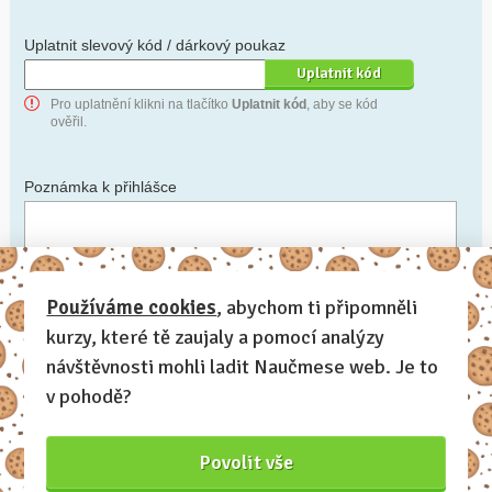
Uplatnit slevový kód / dárkový poukaz
Pro uplatnění klikni na tlačítko
Uplatnit kód
, aby se kód
ověřil.
Poznámka k přihlášce
Chceš-li se na cokoli zeptat, nebo ke své přihlášce poznamenat.
Používáme cookies
, abychom ti připomněli
kurzy, které tě zaujaly a pomocí analýzy
Anonymní profil
– odesláním přihlášky se automaticky
vytvoří tvůj profil na Naučmese. Zatrhni tuto volbu a profil
návštěvnosti mohli ladit Naučmese web. Je to
bude skrytý.
v pohodě?
Chci dostávat Naučmese newsletter
Povolit vše