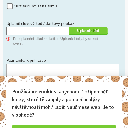
Kurz fakturovat na firmu
Uplatnit slevový kód / dárkový poukaz
Pro uplatnění klikni na tlačítko
Uplatnit kód
, aby se kód
ověřil.
Poznámka k přihlášce
Chceš-li se na cokoli zeptat, nebo ke své přihlášce poznamenat.
Používáme cookies
, abychom ti připomněli
kurzy, které tě zaujaly a pomocí analýzy
Anonymní profil
– odesláním přihlášky se automaticky
vytvoří tvůj profil na Naučmese. Zatrhni tuto volbu a profil
návštěvnosti mohli ladit Naučmese web. Je to
bude skrytý.
v pohodě?
Chci dostávat Naučmese newsletter