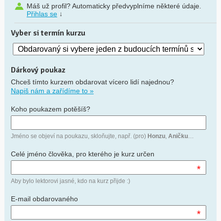
Máš už profil? Automaticky předvyplníme některé údaje.
Přihlas se
↓
Vyber si termín kurzu
Dárkový poukaz
Chceš tímto kurzem obdarovat vícero lidí najednou?
Napiš nám a zařídíme to »
Koho poukazem potěšíš?
Jméno se objeví na poukazu, skloňujte, např. (pro)
Honzu
,
Aničku
…
Celé jméno člověka, pro kterého je kurz určen
*
Aby bylo lektorovi jasné, kdo na kurz přijde :)
E-mail obdarovaného
*