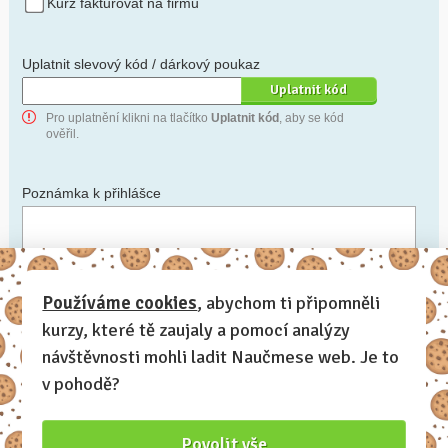
Kurz fakturovat na firmu
Uplatnit slevový kód / dárkový poukaz
Pro uplatnění klikni na tlačítko
Uplatnit kód
, aby se kód
ověřil.
Poznámka k přihlášce
Chceš-li se na cokoli zeptat, nebo ke své přihlášce poznamenat.
Používáme cookies
, abychom ti připomněli
kurzy, které tě zaujaly a pomocí analýzy
Anonymní profil
– odesláním přihlášky se automaticky
vytvoří tvůj profil na Naučmese. Zatrhni tuto volbu a profil
návštěvnosti mohli ladit Naučmese web. Je to
bude skrytý.
v pohodě?
Chci dostávat Naučmese newsletter
Povolit vše