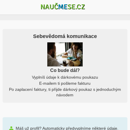
NAUČ
ME
SE.CZ
Sebevědomá komunikace
Co bude dál?
Vyplníš údaje k dárkovému poukazu
E-mailem ti pošleme fakturu
Po zaplacení faktury, ti přijde dárkový poukaz s jednoduchým
návodem
Máš už profil? Automaticky předvyplníme některé údaje.