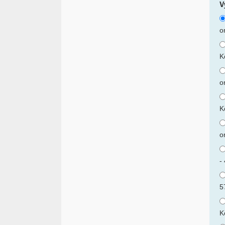
V
o
K
o
K
o
-
5
K