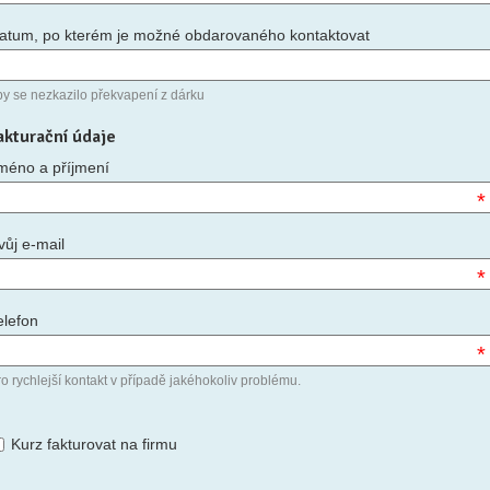
atum, po kterém je možné obdarovaného kontaktovat
by se nezkazilo překvapení z dárku
akturační údaje
méno a příjmení
*
vůj e-mail
*
elefon
*
o rychlejší kontakt v případě jakéhokoliv problému.
Kurz fakturovat na firmu