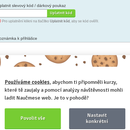
platnit slevový kód / dárkový poukaz
Pro uplatnění klikni na tlačítko
Uplatnit kód
, aby se kód ověřil.
oznámka k přihlášce
hceš-li se na cokoli zeptat, nebo ke své přihlášce poznamenat.
Používáme cookies
, abychom ti připomněli kurzy,
Anonymní profil
– odesláním přihlášky se automaticky vytvoří tvůj
rofil na Naučmese. Zatrhni tuto volbu a profil bude skrytý.
které tě zaujaly a pomocí analýzy návštěvnosti mohli
Chci dostávat Naučmese newsletter
ladit Naučmese web. Je to v pohodě?
Nastavit
Povolit vše
konkrétní