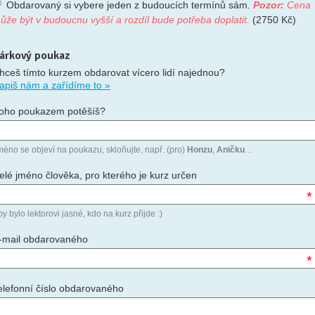
Obdarovaný si vybere jeden z budoucích termínů sám.
Pozor:
Cena
ůže být v budoucnu vyšší a rozdíl bude potřeba doplatit.
(2750 Kč)
árkový poukaz
hceš tímto kurzem obdarovat vícero lidí najednou?
apiš nám a zařídíme to »
oho poukazem potěšíš?
méno se objeví na poukazu, skloňujte, např. (pro)
Honzu
,
Aničku
…
elé jméno člověka, pro kterého je kurz určen
*
y bylo lektorovi jasné, kdo na kurz přijde :)
-mail obdarovaného
*
elefonní číslo obdarovaného