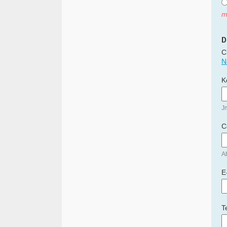
m
D
C
N
K
J
C
Ab
E
T