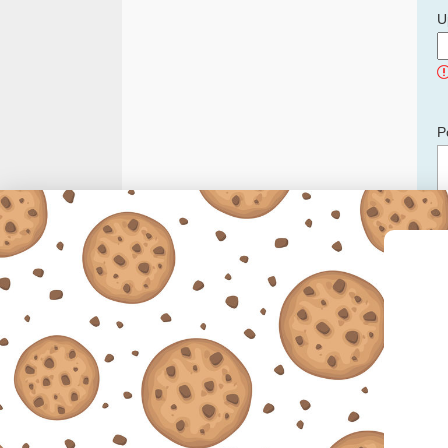
U
P
C
p