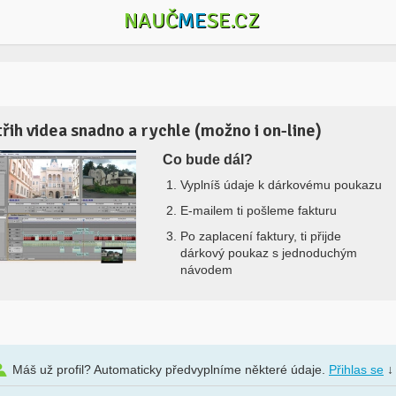
NAUČ
ME
SE.CZ
třih videa snadno a rychle (možno i on-line)
Co bude dál?
Vyplníš údaje k dárkovému poukazu
E-mailem ti pošleme fakturu
Po zaplacení faktury, ti přijde
dárkový poukaz s jednoduchým
návodem
Máš už profil? Automaticky předvyplníme některé údaje.
Přihlas se
↓