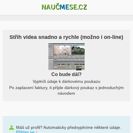
NAUČ
ME
SE.CZ
Střih videa snadno a rychle (možno i on-line)
Co bude dál?
Vyplníš údaje k dárkovému poukazu
Po zaplacení faktury, ti přijde dárkový poukaz s jednoduchým
návodem
Máš už profil? Automaticky předvyplníme některé údaje.
Přihlas se
↓