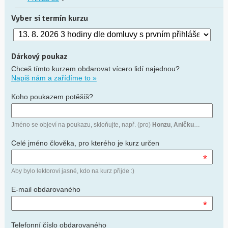
Vyber si termín kurzu
Dárkový poukaz
Chceš tímto kurzem obdarovat vícero lidí najednou?
Napiš nám a zařídíme to »
Koho poukazem potěšíš?
Jméno se objeví na poukazu, skloňujte, např. (pro)
Honzu
,
Aničku
…
Celé jméno člověka, pro kterého je kurz určen
*
Aby bylo lektorovi jasné, kdo na kurz přijde :)
E-mail obdarovaného
*
Telefonní číslo obdarovaného