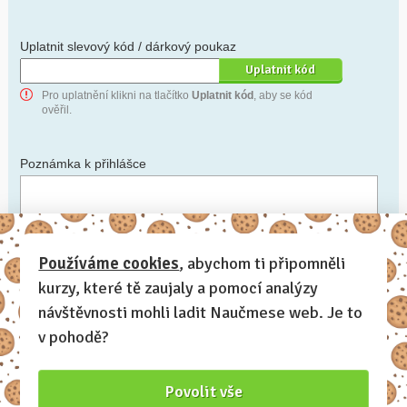
Uplatnit slevový kód / dárkový poukaz
Pro uplatnění klikni na tlačítko
Uplatnit kód
, aby se kód
ověřil.
Poznámka k přihlášce
Chceš-li se na cokoli zeptat, nebo ke své přihlášce poznamenat.
Používáme cookies
, abychom ti připomněli
kurzy, které tě zaujaly a pomocí analýzy
Anonymní profil
– odesláním přihlášky se automaticky
vytvoří tvůj profil na Naučmese. Zatrhni tuto volbu a profil
návštěvnosti mohli ladit Naučmese web. Je to
bude skrytý.
v pohodě?
Chci dostávat Naučmese newsletter
Povolit vše