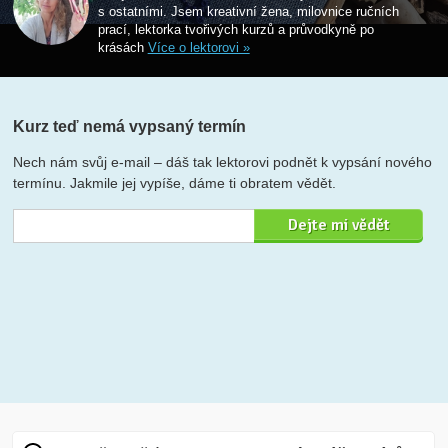
s ostatními. Jsem kreativní žena, milovnice ručních
prací, lektorka tvořivých kurzů a průvodkyně po
krásách
Více o lektorovi »
Kurz teď nemá vypsaný termín
Nech nám svůj e-mail – dáš tak lektorovi podnět k vypsání nového
termínu. Jakmile jej vypíše, dáme ti obratem vědět.