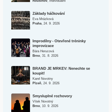
,
Rousínov
Individuální
Základy háčkování
Eva Mrázková
,
Praha
24. 9. 2026
Improdílny - Otevřené tréninky
improvizace
Bára Herucová
,
Brno
31. 8. 2026
BRAND JE MRKEV: Nenechte se
koupit!
Karel Novotny
,
Plzeň
24. 9. 2026
Smysluplné rozhovory
Vítek Novotný
,
Brno
10. 9. 2026