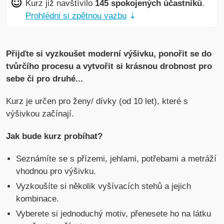
Kurz již navštívilo
145 spokojených účastníků
.
Prohlédni si zpětnou vazbu
⇣
Přijďte si vyzkoušet moderní výšivku, ponořit se do
tvůrčího procesu a vytvořit si krásnou drobnost pro
sebe či pro druhé...
Kurz je určen pro ženy/ dívky (od 10 let), které s
výšivkou začínají.
Jak bude kurz probíhat?
Seznámíte se s přízemi, jehlami, potřebami a metráží
vhodnou pro výšivku.
Vyzkoušíte si několik vyšívacích stehů a jejich
kombinace.
Vyberete si jednoduchý motiv, přenesete ho na látku