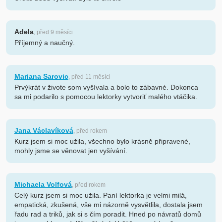
Adela
, před 9 měsíci
Příjemný a naučný.
Mariana Sarovic
, před 11 měsíci
Prvýkrát v živote som vyšívala a bolo to zábavné. Dokonca
sa mi podarilo s pomocou lektorky vytvoriť malého vtáčika.
Jana Václavíková
, před rokem
Kurz jsem si moc užila, všechno bylo krásně připravené,
mohly jsme se věnovat jen vyšívání.
Michaela Volfová
, před rokem
Celý kurz jsem si moc užila. Paní lektorka je velmi milá,
empatická, zkušená, vše mi názorně vysvětlila, dostala jsem
řadu rad a triků, jak si s čím poradit. Hned po návratů domů