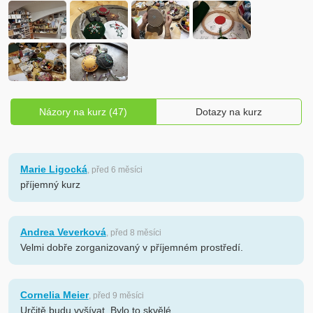
Názory na kurz (47)
Dotazy na kurz
Marie Ligocká
, před 6 měsíci
příjemný kurz
Andrea Veverková
, před 8 měsíci
Velmi dobře zorganizovaný v příjemném prostředí.
Cornelia Meier
, před 9 měsíci
Určitě budu vyšívat. Bylo to skvělé