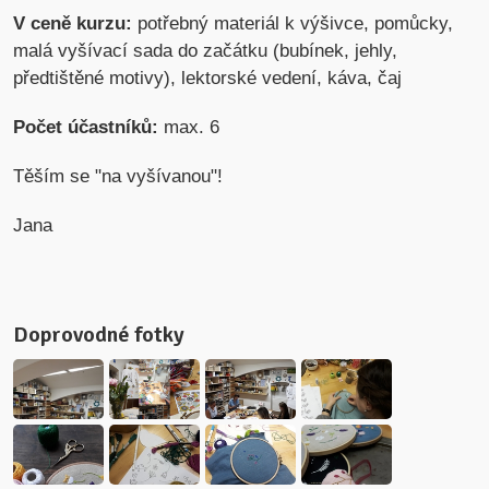
V ceně kurzu:
potřebný materiál k výšivce, pomůcky,
malá vyšívací sada do začátku (bubínek, jehly,
předtištěné motivy), lektorské vedení, káva, čaj
Počet účastníků:
max. 6
Těším se "na vyšívanou"!
Jana
Doprovodné fotky