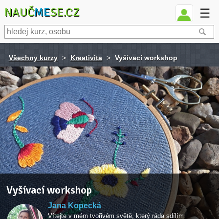
NAUČ
ME
SE.CZ
☰
Všechny kurzy
>
Kreativita
>
Vyšívací workshop
Vyšívací workshop
Jana Kopecká
Vítejte v mém tvořivém světě, který ráda sdílím