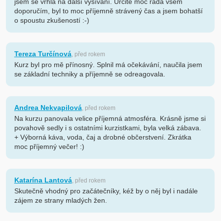
jsem se vrhla na další vyšívání. Určitě moc ráda všem
doporučím, byl to moc příjemně strávený čas a jsem bohatší
o spoustu zkušeností :-)
Tereza Turčínová
, před rokem
Kurz byl pro mě přínosný. Splnil má očekávání, naučila jsem
se základní techniky a příjemně se odreagovala.
Andrea Nekvapilová
, před rokem
Na kurzu panovala velice příjemná atmosféra. Krásně jsme si
povahově sedly i s ostatními kurzistkami, byla velká zábava.
+ Výborná káva, voda, čaj a drobné občerstvení. Zkrátka
moc příjemný večer! :)
Katarína Lantová
, před rokem
Skutečně vhodný pro začátečníky, kéž by o něj byl i nadále
zájem ze strany mladých žen.