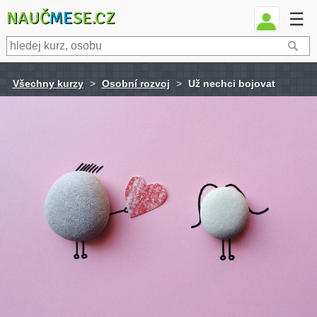
NAUČ
ME
SE.CZ
☰
Všechny kurzy
>
Osobní rozvoj
>
Už nechci bojovat