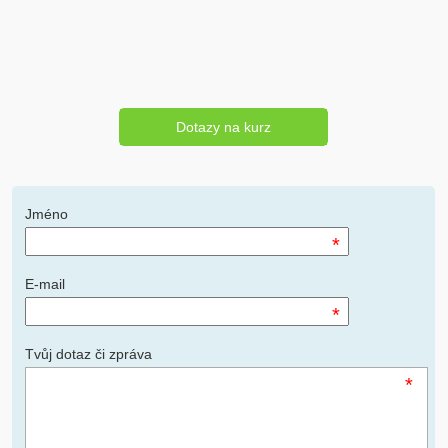
Dotazy na kurz
Jméno
*
E-mail
*
Tvůj dotaz či zpráva
*