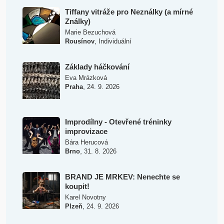
Tiffany vitráže pro Neználky (a mírné
Ználky)
Marie Bezuchová
,
Rousínov
Individuální
Základy háčkování
Eva Mrázková
,
Praha
24. 9. 2026
Improdílny - Otevřené tréninky
improvizace
Bára Herucová
,
Brno
31. 8. 2026
BRAND JE MRKEV: Nenechte se
koupit!
Karel Novotny
,
Plzeň
24. 9. 2026