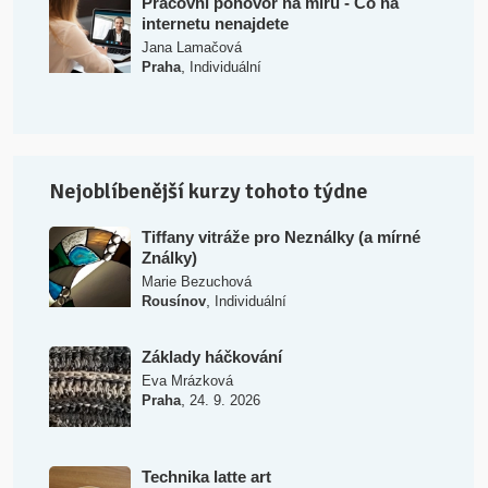
Pracovní pohovor na míru - Co na
internetu nenajdete
Jana Lamačová
,
Praha
Individuální
Nejoblíbenější kurzy tohoto týdne
Tiffany vitráže pro Neználky (a mírné
Ználky)
Marie Bezuchová
,
Rousínov
Individuální
Základy háčkování
Eva Mrázková
,
Praha
24. 9. 2026
Technika latte art