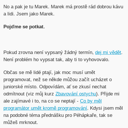
No a pak je tu Marek. Marek má prostě rád dobrou kávu
a lidi. Jsem jako Marek.
Pojďme se potkat.
Pokud zrovna není vypsaný žádný termín,
dej mi vědět
.
Není problém ho vypsat tak, aby ti to vyhovovalo.
Občas se mě lidé ptají, jak moc musí umět
programovat, než se někde můžou začít ucházet o
juniorské místo. Odpovídám, ať se zkusí nechat
odmítnout (viz můj kurz
Zbavování ostychu
). Přijde mi
ale zajímavé i to, na co se neptají -
Co by měl
programátor umět kromě programování
. Kdysi jsem měl
na podobné téma přednášku pro Péhápkaře, tak se
můžeš mrknout.