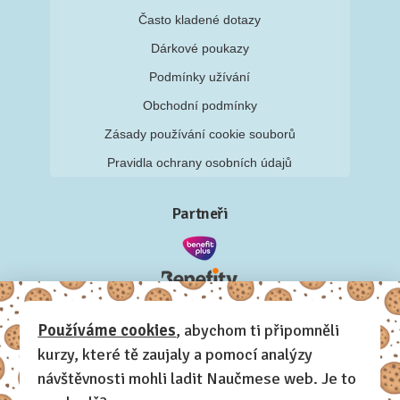
Často kladené dotazy
Dárkové poukazy
Podmínky užívání
Obchodní podmínky
Zásady používání cookie souborů
Pravidla ochrany osobních údajů
Partneři
Používáme cookies
, abychom ti připomněli
kurzy, které tě zaujaly a pomocí analýzy
návštěvnosti mohli ladit Naučmese web. Je to