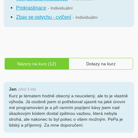
Prokrastinace
- Individuální
Zbav se ostychu - cvičení
- Individuální
Názory na kurz (12)
Dotazy na kurz
Jan
, před 3 lety
Kurz je tématem hodně obecný a neucelený, ale to je vlastně
výhoda. Já osobně jsem si potřeboval ujasnit na jaké úrovni
mé programování je a při ranním popíjení kávy jsem nad
úkazkovým kódem dostal zpětnou vazbou, která nebyla
strohá, ale nakonec to byl pokec o všem možným. PePa je
lidský a příjemný. Za mne doporučení.