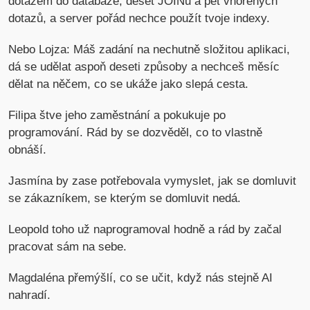
dotazem do databáze, deset JOINů a pět vnořených
dotazů, a server pořád nechce použít tvoje indexy.
Nebo Lojza: Máš zadání na nechutně složitou aplikaci,
dá se udělat aspoň deseti způsoby a nechceš měsíc
dělat na něčem, co se ukáže jako slepá cesta.
Filipa štve jeho zaměstnání a pokukuje po
programování. Rád by se dozvěděl, co to vlastně
obnáší.
Jasmína by zase potřebovala vymyslet, jak se domluvit
se zákazníkem, se kterým se domluvit nedá.
Leopold toho už naprogramoval hodně a rád by začal
pracovat sám na sebe.
Magdaléna přemýšlí, co se učit, když nás stejně AI
nahradí.