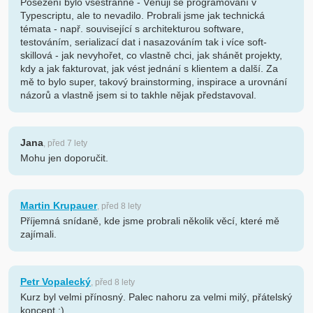
Posezení bylo všestranné - Věnuji se programování v
Typescriptu, ale to nevadilo. Probrali jsme jak technická
témata - např. související s architekturou software,
testováním, serializací dat i nasazováním tak i více soft-
skillová - jak nevyhořet, co vlastně chci, jak shánět projekty,
kdy a jak fakturovat, jak vést jednání s klientem a další. Za
mě to bylo super, takový brainstorming, inspirace a urovnání
názorů a vlastně jsem si to takhle nějak představoval.
Jana
, před 7 lety
Mohu jen doporučit.
Martin Krupauer
, před 8 lety
Příjemná snídaně, kde jsme probrali několik věcí, které mě
zajímali.
Petr Vopalecký
, před 8 lety
Kurz byl velmi přínosný. Palec nahoru za velmi milý, přátelský
koncept :)