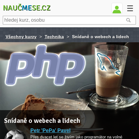
NAUČ
ME
SE.CZ
☰
Všechny kurzy
>
Technika
>
Snídaně o webech a lidech
Snídaně o webech a lidech
Petr 'PePa' Pavel
Přes dvacet let se živím jako programátor na volné