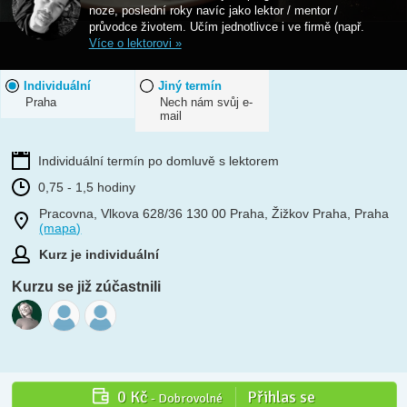
noze, poslední roky navíc jako lektor / mentor /
průvodce životem. Učím jednotlivce i ve firmě (např.
Více o lektorovi »
Individuální
Jiný termín
Praha
Nech nám svůj e-
mail
Individuální termín po domluvě s lektorem
0,75 - 1,5 hodiny
Pracovna, Vlkova 628/36 130 00 Praha, Žižkov Praha, Praha
(mapa)
Kurz je individuální
Kurzu se již zúčastnili
0 Kč
Přihlas se
- Dobrovolné