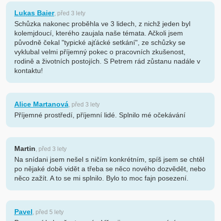
Lukas Baier
, před 3 lety
Schůzka nakonec proběhla ve 3 lidech, z nichž jeden byl
kolemjdoucí, kterého zaujala naše témata. Ačkoli jsem
původně čekal "typické ajťácké setkání", ze schůzky se
vyklubal velmi příjemný pokec o pracovních zkušenost,
rodině a životních postojích. S Petrem rád zůstanu nadále v
kontaktu!
Alice Martanová
, před 3 lety
Příjemné prostředí, příjemní lidé. Splnilo mé očekávání
Martin
, před 3 lety
Na snídani jsem nešel s ničím konkrétním, spíš jsem se chtěl
po nějaké době vidět a třeba se něco nového dozvědět, nebo
něco zažít. A to se mi splnilo. Bylo to moc fajn posezení.
Pavel
, před 5 lety