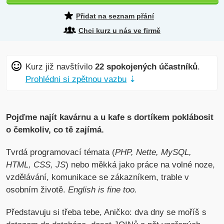
Přidat na seznam přání
Chci kurz u nás ve firmě
Kurz již navštívilo
22 spokojených účastníků
.
Prohlédni si zpětnou vazbu
⇣
Pojďme najít kavárnu a u kafe s dortíkem poklábosit
o čemkoliv, co tě zajímá.
Tvrdá programovací témata (
PHP, Nette, MySQL,
HTML, CSS, JS
) nebo měkká jako práce na volné noze,
vzdělávání, komunikace se zákazníkem, trable v
osobním životě.
English is fine too.
Představuju si třeba tebe, Aničko: dva dny se moříš s