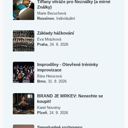
Tiffany vitráže pro Neználky (a mírné
Ználky)
Marie Bezuchová
,
Rousínov
Individuální
Základy háčkování
Eva Mrázková
,
Praha
24. 9. 2026
Improdílny - Otevřené tréninky
improvizace
Bára Herucová
,
Brno
31. 8. 2026
BRAND JE MRKEV: Nenechte se
koupit!
Karel Novotny
,
Plzeň
24. 9. 2026
Smysluplné rozhovory