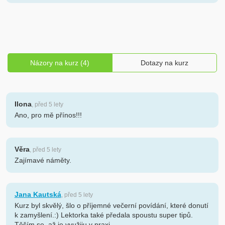
Názory na kurz (4)
Dotazy na kurz
Ilona
, před 5 lety
Ano, pro mě přínos!!!
Věra
, před 5 lety
Zajímavé náměty.
Jana Kautská
, před 5 lety
Kurz byl skvělý, šlo o příjemné večerní povídání, které donutí
k zamyšlení.:) Lektorka také předala spoustu super tipů.
Těším se, až je využiju v praxi.