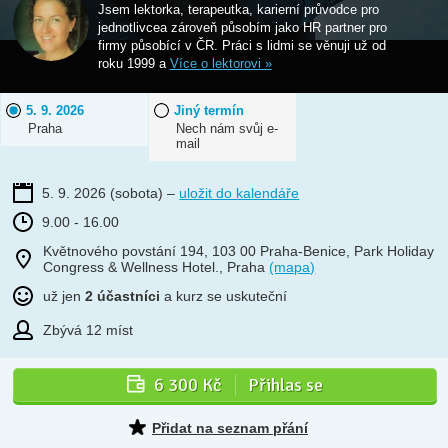
Jsem lektorka, terapeutka, karierní průvodce pro
jednotlivcea zároveň působím jako HR partner pro
firmy působící v ČR. Práci s lidmi se věnuji už od
roku 1999 a
Více o lektorovi »
5. 9. 2026
Jiný termín
Praha
Nech nám svůj e-
mail
5. 9. 2026
(sobota)
–
uložit do kalendáře
9.00 - 16.00
Květnového povstání 194, 103 00 Praha-Benice, Park Holiday
Congress & Wellness Hotel., Praha
(mapa)
už jen
2 účastníci
a kurz se uskuteční
Zbývá 12 míst
6 300 Kč
Přihlas se
Přidat na seznam přání