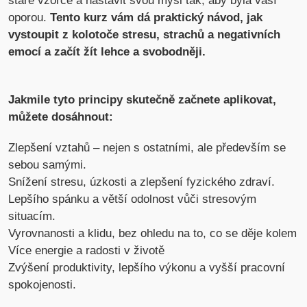
staré vzorce a nastavit svou mysl tak, aby byla vaší
oporou.
Tento kurz vám dá praktický návod, jak
vystoupit z kolotoče stresu, strachů a negativních
emocí a začít žít lehce a svobodněji.
Jakmile tyto principy skutečně začnete aplikovat,
můžete dosáhnout:
Zlepšení vztahů – nejen s ostatními, ale především se
sebou samými.
Snížení stresu, úzkosti a zlepšení fyzického zdraví.
Lepšího spánku a větší odolnost vůči stresovým
situacím.
Vyrovnanosti a klidu, bez ohledu na to, co se děje kolem
Více energie a radosti v životě
Zvýšení produktivity, lepšího výkonu a vyšší pracovní
spokojenosti.