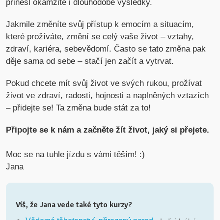
přinesl okamžité i dlouhodobé výsledky.
Jakmile změníte svůj přístup k emocím a situacím,
které prožíváte, změní se celý vaše život – vztahy,
zdraví, kariéra, sebevědomí. Často se tato změna pak
děje sama od sebe – stačí jen začít a vytrvat.
Pokud chcete mít svůj život ve svých rukou, prožívat
život ve zdraví, radosti, hojnosti a naplněných vztazích
– přidejte se! Ta změna bude stát za to!
Připojte se k nám a začněte žít život, jaký si přejete.
Moc se na tuhle jízdu s vámi těším! :)
Jana
Víš, že Jana vede také tyto kurzy?