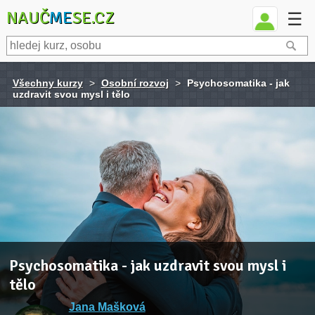
NAUČ
ME
SE.CZ
☰
Všechny kurzy
>
Osobní rozvoj
>
Psychosomatika - jak
uzdravit svou mysl i tělo
Psychosomatika - jak uzdravit svou mysl i
tělo
Jana Mašková