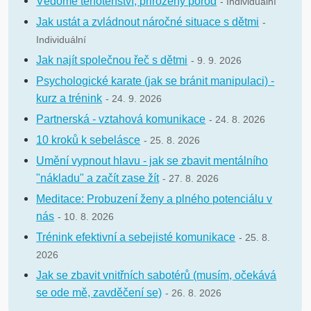
Vědomé těhotenství, přirozený porod
- Individuální
Jak ustát a zvládnout náročné situace s dětmi
-
Individuální
Jak najít společnou řeč s dětmi
- 9. 9. 2026
Psychologické karate (jak se bránit manipulaci) -
kurz a trénink
- 24. 9. 2026
Partnerská - vztahová komunikace
- 24. 8. 2026
10 kroků k sebelásce
- 25. 8. 2026
Umění vypnout hlavu - jak se zbavit mentálního
"nákladu" a začít zase žít
- 27. 8. 2026
Meditace: Probuzení ženy a plného potenciálu v
nás
- 10. 8. 2026
Trénink efektivní a sebejisté komunikace
- 25. 8.
2026
Jak se zbavit vnitřních sabotérů (musím, očekává
se ode mě, zavděčení se)
- 26. 8. 2026