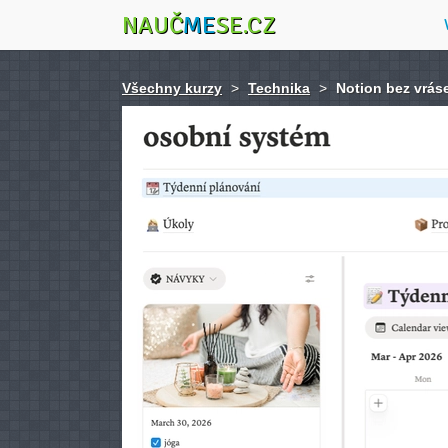
NAUČ
ME
SE.CZ
Všechny kurzy
>
Technika
>
Notion bez vrás