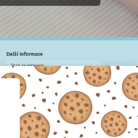
Další informace
Staň se lektorem
Video: Jak připravit kurz na Naučmese
Často kladené dotazy
Dárkové poukazy
Podmínky užívání
Obchodní podmínky
Zásady používání cookie souborů
Pravidla ochrany osobních údajů