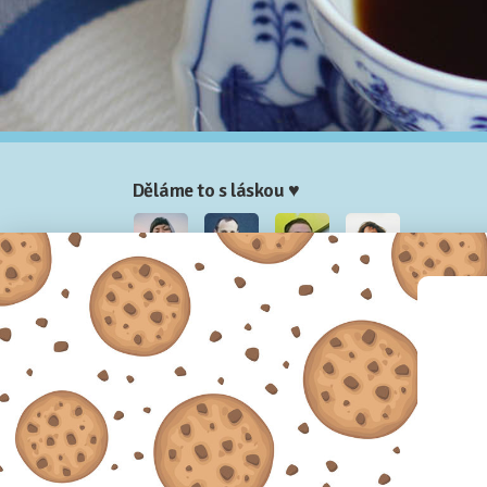
Děláme to s láskou ♥
Nela
Josef
Honza
Adam