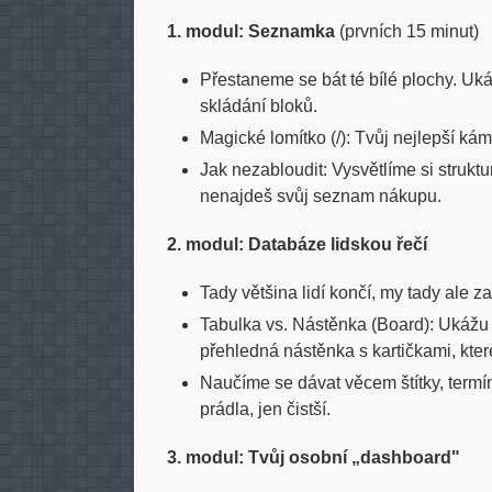
1. modul: Seznamka
(prvních 15 minut)
Přestaneme se bát té bílé plochy. Uká
skládání bloků.
Magické lomítko (/): Tvůj nejlepší kám
Jak nezabloudit: Vysvětlíme si struktur
nenajdeš svůj seznam nákupu.
2. modul: Databáze lidskou řečí
Tady většina lidí končí, my tady ale 
Tabulka vs. Nástěnka (Board): Ukážu 
přehledná nástěnka s kartičkami, kter
Naučíme se dávat věcem štítky, termíny
prádla, jen čistší.
3. modul: Tvůj osobní „dashboard"