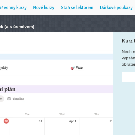
Všechny kurzy
Nové kurzy
Staň se lektorem
Dárkové poukazy
ek (a s úsměvem)
Kurz 
Nech n
vypsán
obrate