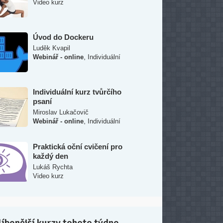
Video kurz
Úvod do Dockeru
Luděk Kvapil
,
Webinář - online
Individuální
Individuální kurz tvůrčího
psaní
Miroslav Lukačovič
,
Webinář - online
Individuální
Praktická oční cvičení pro
každý den
Lukáš Rychta
Video kurz
íbenější kurzy tohoto týdne