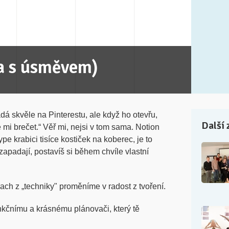
(a s úsměvem)
adá skvěle na Pinterestu, ale když ho otevřu,
Další 
 mi brečet.“ Věř mi, nejsi v tom sama. Notion
pe krabici tisíce kostiček na koberec, je to
 zapadají, postavíš si během chvíle vlastní
rach z „techniky" proměníme v radost z tvoření.
nkčnímu a krásnému plánovači, který tě