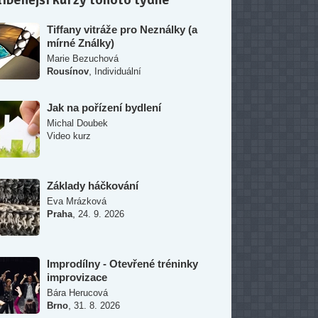
Tiffany vitráže pro Neználky (a
mírné Ználky)
Marie Bezuchová
,
Rousínov
Individuální
Jak na pořízení bydlení
Michal Doubek
Video kurz
Základy háčkování
Eva Mrázková
,
Praha
24. 9. 2026
Improdílny - Otevřené tréninky
improvizace
Bára Herucová
,
Brno
31. 8. 2026