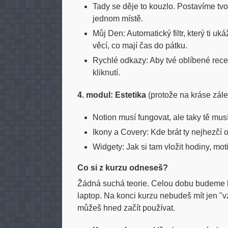
Tady se děje to kouzlo. Postavíme tvo
jednom místě.
Můj Den: Automatický filtr, který ti uk
věcí, co mají čas do pátku.
Rychlé odkazy: Aby tvé oblíbené rece
kliknutí.
4. modul: Estetika
(protože na kráse zále
Notion musí fungovat, ale taky tě musí
Ikony a Covery: Kde brát ty nejhezčí o
Widgety: Jak si tam vložit hodiny, mo
Co si z kurzu odneseš?
Žádná suchá teorie. Celou dobu budeme kl
laptop. Na konci kurzu nebudeš mít jen "vz
můžeš hned začít používat.