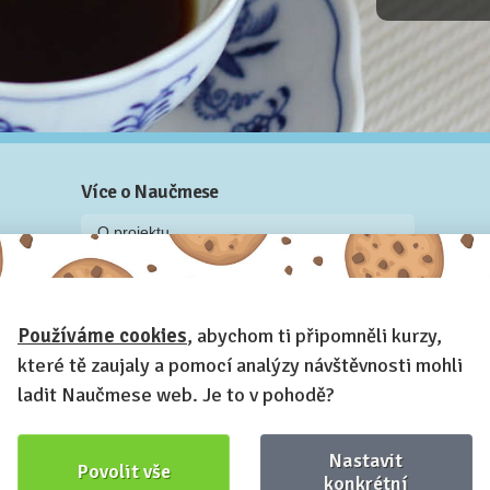
Více o Naučmese
O projektu
Blog: recenze z kurzů, rozhovory a články
Historky z kurzů
Používáme cookies
, abychom ti připomněli kurzy,
Příběh Naučmese
které tě zaujaly a pomocí analýzy návštěvnosti mohli
Naučmese festivaly
ladit Naučmese web. Je to v pohodě?
Náš systém pro vaši firmu
Prostory pro pořádání kurzů
Nastavit
Povolit vše
Kontakt a fakturační údaje
konkrétní