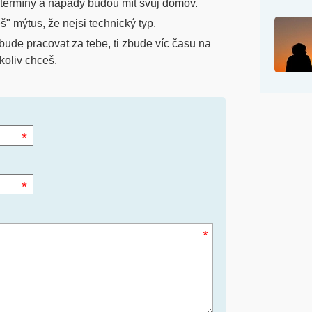
ermíny a nápady budou mít svůj domov.
š" mýtus, že nejsi technický typ.
ude pracovat za tebe, ti zbude víc času na
koliv chceš.
*
*
*