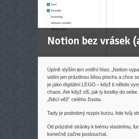
Notion bez vrásek 
Úplně slyším ten vnitřní hlas: „Notion vyp
vidím jen prázdnou bílou plochu a chce se
je jako digitální LEGO – když ti někdo vysy
chaos. Ale když víš, jak ty kostky do sebe
„řídicí věž" celého života.
Tady je podrobný rozpis kurzu, kde tvůj st
Od prázdné stránky k tvému vlastnímu, fu
konečně začne poslouchat.